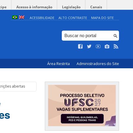
cipe
Acesso à informação
Legislação
Canais
ACESSIBILIDADE
ALTO CONTRASTE
MAPA DO SITE
Área Restrita
Administradores do Site
rições abertas
e
es