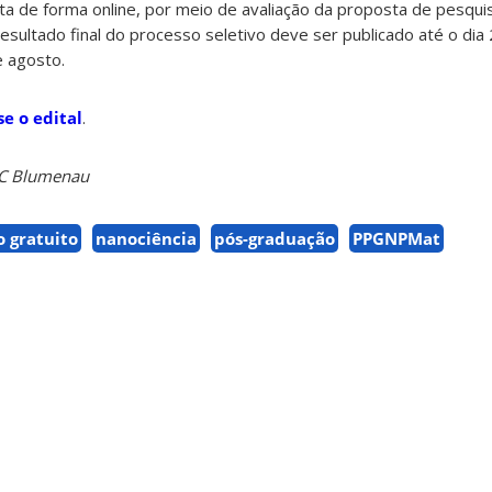
ita de forma online, por meio de avaliação da proposta de pesqu
resultado final do processo seletivo deve ser publicado até o dia 
e agosto.
se o edital
.
SC Blumenau
 gratuito
nanociência
pós-graduação
PPGNPMat