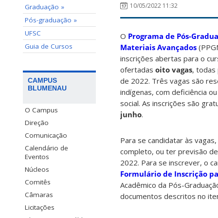
10/05/2022 11:32
Graduação »
Pós-graduação »
UFSC
O
Programa de Pós-Gradua
Guia de Cursos
Materiais Avançados
(PPGN
inscrições abertas para o c
ofertadas
oito vagas
, todas
de 2022. Três vagas são res
CAMPUS
BLUMENAU
indígenas, com deficiência ou
social. As inscrições são gra
O Campus
junho
.
Direção
Comunicação
Para se candidatar às vagas,
Calendário de
completo, ou ter previsão d
Eventos
2022. Para se inscrever, o c
Núcleos
Formulário de Inscrição p
Comitês
Acadêmico da Pós-Graduação
Câmaras
documentos descritos no item
Licitações