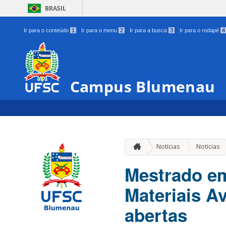
BRASIL
Ir para o conteúdo
1
Ir para o menu
2
Ir para a busca
3
Ir para o rodapé
4
Campus Blumenau
Notícias
Notícias
Mestrado em
Materiais A
abertas