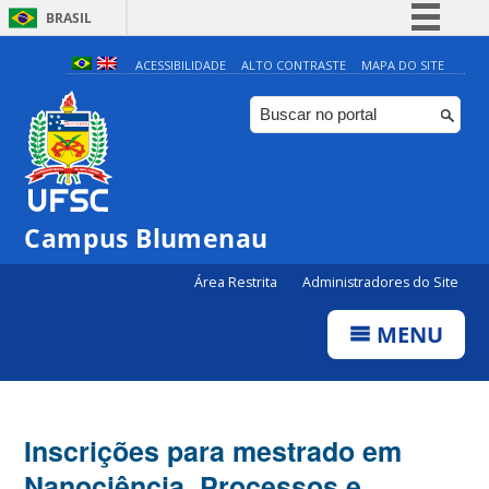
BRASIL
Simplifique!
ACESSIBILIDADE
ALTO CONTRASTE
MAPA DO SITE
Comunica BR
Participe
Acesso à informação
Legislação
Campus Blumenau
Canais
Área Restrita
Administradores do Site
MENU
Inscrições para mestrado em
Nanociência, Processos e