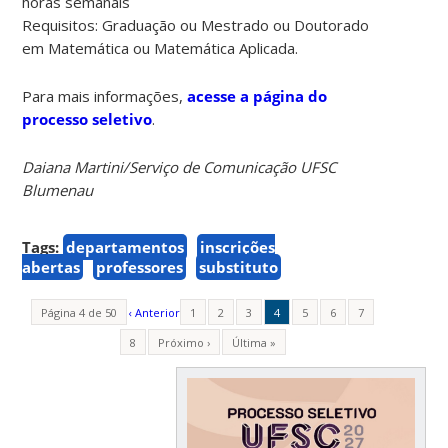
horas semanais
Requisitos: Graduação ou Mestrado ou Doutorado
em Matemática ou Matemática Aplicada.
Para mais informações,
acesse a página do
processo seletivo
.
Daiana Martini/Serviço de Comunicação UFSC
Blumenau
Tags:
departamentos
inscrições
abertas
professores
substituto
Página 4 de 50
‹ Anterior
1
2
3
4
5
6
7
8
Próximo ›
Última »