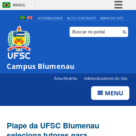
BRASIL
Simplifique!
ACESSIBILIDADE
ALTO CONTRASTE
MAPA DO SITE
Comunica BR
Participe
Acesso à informação
Legislação
Campus Blumenau
Canais
Área Restrita
Administradores do Site
MENU
Piape da UFSC Blumenau
seleciona tutores para