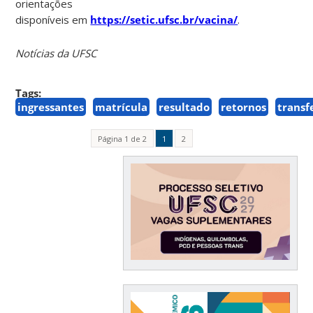
orientações
disponíveis em
https://setic.ufsc.br/vacina/
.
Notícias da UFSC
Tags:
ingressantes
matrícula
resultado
retornos
transf
Página 1 de 2
1
2