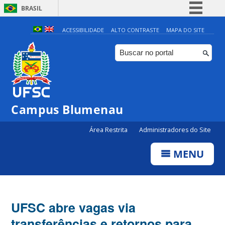
BRASIL
Simplifique!
ACESSIBILIDADE
ALTO CONTRASTE
MAPA DO SITE
Comunica BR
Participe
Acesso à informação
Legislação
Campus Blumenau
Canais
Área Restrita
Administradores do Site
MENU
UFSC abre vagas via
transferências e retornos para