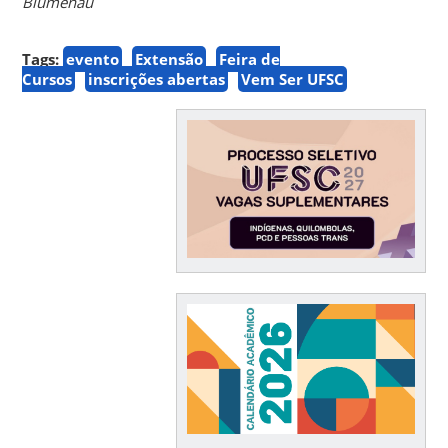
Blumenau
Tags:
evento
Extensão
Feira de
Cursos
inscrições abertas
Vem Ser UFSC