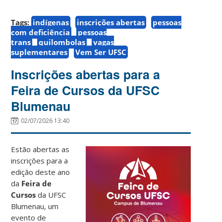
Tags:
indígenas
inscrições abertas
pessoas
com deficiência
pessoas
trans
quilombolas
vagas
suplementares
Vem Ser UFSC
Inscrições abertas para a
Feira de Cursos da UFSC
Blumenau
02/07/2026 13:40
Estão abertas as
inscrições para a
edição deste ano
da
Feira de
Cursos
da UFSC
Blumenau, um
evento de