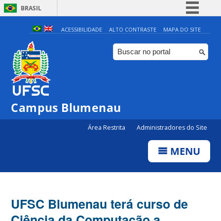
BRASIL
Simplifique!
ACESSIBILIDADE
ALTO CONTRASTE
MAPA DO SITE
Comunica BR
Participe
Acesso à informação
Legislação
Campus Blumenau
Canais
Área Restrita
Administradores do Site
MENU
UFSC Blumenau terá curso de
Ciência da Computação a