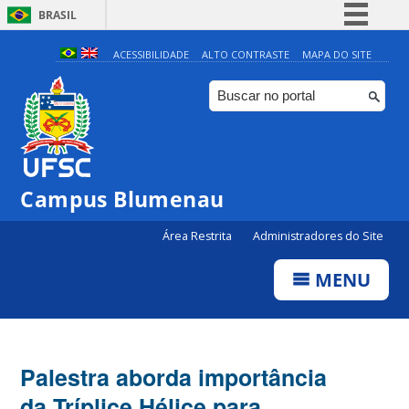
BRASIL
Simplifique!
ACESSIBILIDADE
ALTO CONTRASTE
MAPA DO SITE
Comunica BR
Participe
Acesso à informação
Legislação
Campus Blumenau
Canais
Área Restrita
Administradores do Site
MENU
Palestra aborda importância
da Tríplice Hélice para