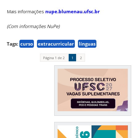
Mais informações
nupe.blumenau.ufsc.br
(Com informações NuPe)
Tags:
curso
extracurricular
línguas
Página 1 de 2
1
2