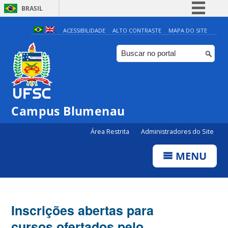
BRASIL
Simplifique!
ACESSIBILIDADE
ALTO CONTRASTE
MAPA DO SITE
Comunica BR
Participe
Acesso à informação
Legislação
Campus Blumenau
Canais
Área Restrita
Administradores do Site
MENU
Inscrições abertas para
cursos ofertados pelo