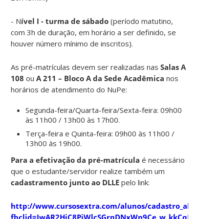
- N
ível I - turma de sábado
(período matutino,
com 3h de duração, em horário a ser definido, se
houver número mínimo de inscritos).
As pré-matrículas devem ser realizadas nas
Salas A
108
ou
A 211 – Bloco A da Sede Acadêmica
nos
horários de atendimento do NuPe:
Segunda-feira/Quarta-feira/Sexta-feira: 09h00
às 11h00 / 13h00 às 17h00.
Terça-feira e Quinta-feira: 09h00 às 11h00 /
13h00 às 19h00.
Para a efetivação da pré-matrícula
é necessário
que o estudante/servidor realize também um
cadastramento junto ao DLLE
pelo link:
http://www.cursosextra.com/alunos/cadastro_aluno?
fbclid=IwAR2HjC8PiWlcSGrnDNxWn9Ce_w_kkCqD92oWB