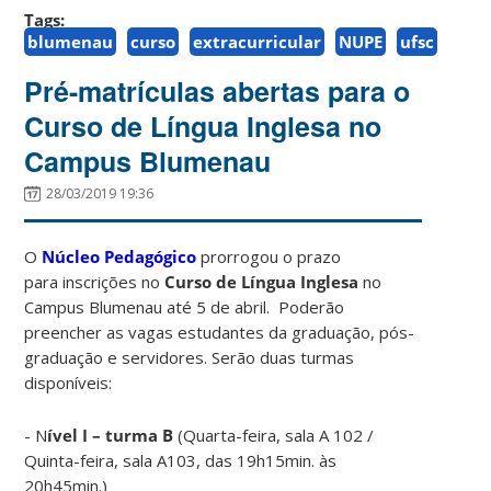
Tags:
blumenau
curso
extracurricular
NUPE
ufsc
Pré-matrículas abertas para o
Curso de Língua Inglesa no
Campus Blumenau
28/03/2019 19:36
O
Núcleo Pedagógico
prorrogou o prazo
para inscrições no
Curso de Língua Inglesa
no
Campus Blumenau até 5 de abril. Poderão
preencher as vagas estudantes da graduação, pós-
graduação e servidores. Serão duas turmas
disponíveis:
- N
ível I – turma B
(Quarta-feira, sala A 102 /
Quinta-feira, sala A103, das 19h15min. às
20h45min.)