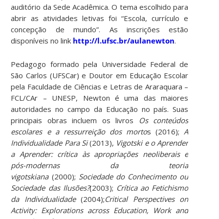
auditório da Sede Acadêmica. O tema escolhido para
abrir as atividades letivas foi “Escola, currículo e
concepção de mundo”. As inscrições estão
disponíveis no link
http://l.ufsc.br/aulanewton
.
Pedagogo formado pela Universidade Federal de
São Carlos (UFSCar) e Doutor em Educação Escolar
pela Faculdade de Ciências e Letras de Araraquara –
FCL/CAr – UNESP, Newton é uma das maiores
autoridades no campo da Educação no país. Suas
principais obras incluem os livros
Os conteúdos
escolares e a ressurreição dos morto
s (2016);
A
Individualidade Para Si
(2013),
Vigotski e o Aprender
a Aprender: crítica às apropriações neoliberais e
pós-modernas da teoria
vigotskiana
(2000);
Sociedade do Conhecimento ou
Sociedade das Ilusões?
(2003);
Crítica ao Fetichismo
da Individualidade
(2004);
Critical Perspectives on
Activity: Explorations across Education, Work and