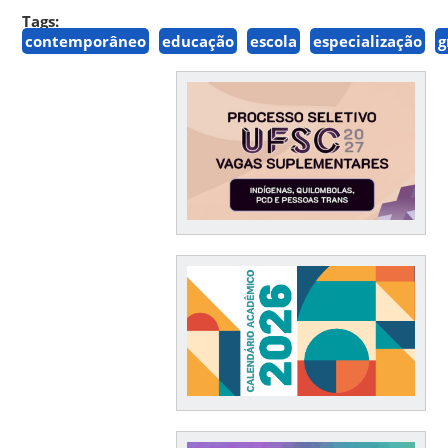
Tags:
contemporâneo
educação
escola
especialização
g