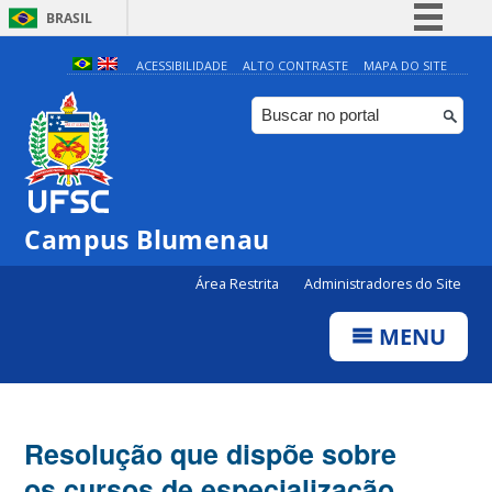
BRASIL
Simplifique!
ACESSIBILIDADE
ALTO CONTRASTE
MAPA DO SITE
Comunica BR
Participe
Acesso à informação
Legislação
Campus Blumenau
Canais
Área Restrita
Administradores do Site
MENU
Resolução que dispõe sobre
os cursos de especialização