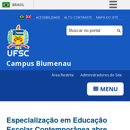
BRASIL
Simplifique!
ACESSIBILIDADE
ALTO CONTRASTE
MAPA DO SITE
Comunica BR
Participe
Acesso à informação
Legislação
Campus Blumenau
Canais
Área Restrita
Administradores do Site
MENU
Especialização em Educação
Escolar Contemporânea abre