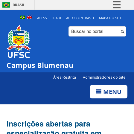
BRASIL
Simplifique!
ACESSIBILIDADE
ALTO CONTRASTE
MAPA DO SITE
Comunica BR
Participe
Acesso à informação
Legislação
Campus Blumenau
Canais
Área Restrita
Administradores do Site
MENU
Inscrições abertas para
especialização gratuita em