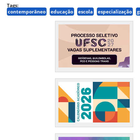
Tags:
contemporâneo
educação
escola
especialização
g