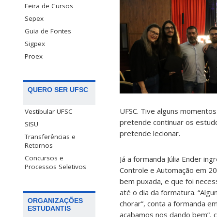
Feira de Cursos
Sepex
Guia de Fontes
Sigpex
Proex
QUERO SER UFSC
UFSC. Tive alguns momentos 
Vestibular UFSC
pretende continuar os estudo
SISU
pretende lecionar.
Transferências e
Retornos
Concursos e
Já a formanda Júlia Ender in
Processos Seletivos
Controle e Automação em 201
bem puxada, e que foi necess
até o dia da formatura. “Alg
ORGANIZAÇÕES
chorar”, conta a formanda em
ESTUDANTIS
acabamos nos dando bem”, co