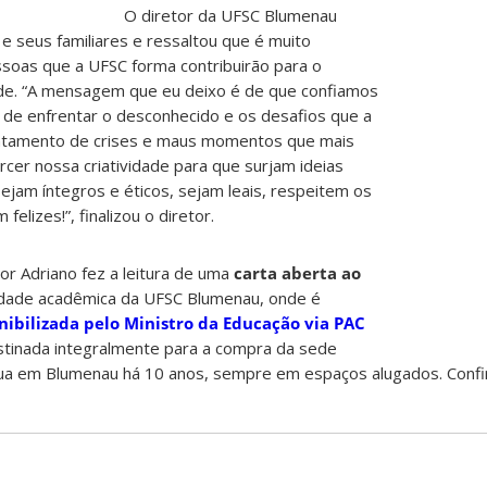
O diretor da UFSC Blumenau
 seus familiares e ressaltou que é muito
ssoas que a UFSC forma contribuirão para o
de. “A mensagem que eu deixo é de que confiamos
e enfrentar o desconhecido e os desafios que a
rentamento de crises e maus momentos que mais
r nossa criatividade para que surjam ideias
Sejam íntegros e éticos, sejam leais, respeitem os
elizes!”, finalizou o diretor.
or Adriano fez a leitura de uma
carta aberta ao
idade acadêmica da UFSC Blumenau, onde é
nibilizada pelo Ministro da Educação via PAC
estinada integralmente para a compra da sede
tua em Blumenau há 10 anos, sempre em espaços alugados. Confi