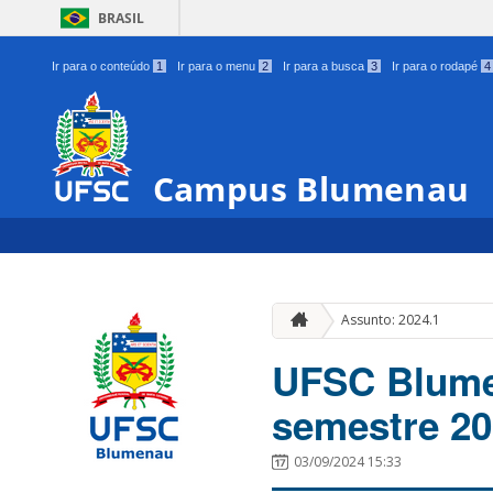
BRASIL
Ir para o conteúdo
1
Ir para o menu
2
Ir para a busca
3
Ir para o rodapé
4
Campus Blumenau
Assunto: 2024.1
UFSC Blumen
semestre 20
03/09/2024 15:33