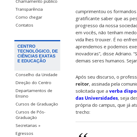
Chamamento público
Transparência
cumprimentou os formandos e
Como chegar
gratificante saber que as pe
progresso da nossa socieda
Contatos
em vocês, não tenham medo d
vida lhes trouxer. É no enf
aprendemos e podemos exerce
CENTRO
TECNOLÓGICO, DE
inovadoras”, disse Adriano. “
CIÊNCIAS EXATAS
demais seres humanos. Sejam f
E EDUCAÇÃO
Conselho da Unidade
Após seu discurso, o profess
Direção do Centro
reitor
, assinada pela comun
solicitada que a
verba dispo
Departamentos de
Ensino
das Universidades
, seja d
Cursos de Graduação
própria do campus, que já a
trecho:
Cursos de Pós-
Graduação
Secretarias »
Egressos