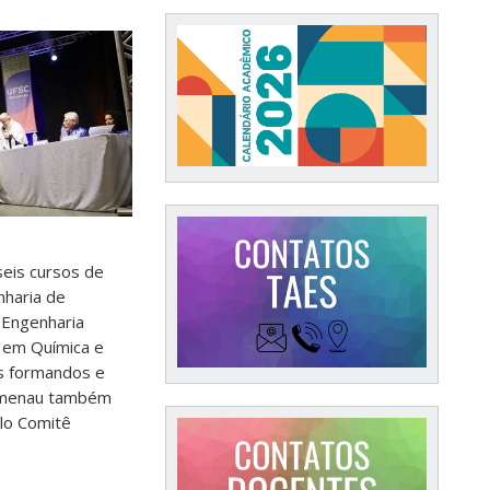
eis cursos de
nharia de
 Engenharia
o em Química e
os formandos e
umenau também
elo Comitê