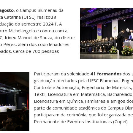
agosto
, o Campus Blumenau da
a Catarina (UFSC) realizou a
duação do semestre 2024.1. A
eatro Michelangelo e contou com a
C, Irineu Manoel de Souza, do diretor
o Péres, além dos coordenadores
ados. Cerca de 700 pessoas
Participaram da solenidade
41 formandos
dos s
graduação ofertados pela UFSC Blumenau: Enge
Controle e Automação, Engenharia de Materiais,
Têxtil, Licenciatura em Matemática, Bacharelad
Licenciatura em Química. Familiares e amigos d
parte da comunidade acadêmica do Campus Bl
participaram da cerimônia, que foi organizada p
Permanente de Eventos Institucionais (Copei).