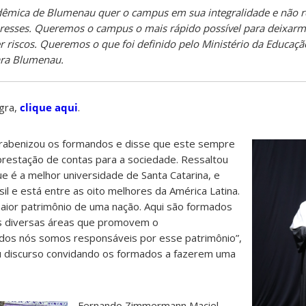
êmica de Blumenau quer o campus em sua integralidade e não r
eresses. Queremos o campus o mais rápido possível para deixar
 riscos. Queremos o que foi definido pelo Ministério da Educaçã
ara Blumenau.
egra,
clique aqui
.
rabenizou os formandos e disse que este sempre
restação de contas para a sociedade. Ressaltou
ue é a melhor universidade de Santa Catarina, e
il e está entre as oito melhores da América Latina.
maior patrimônio de uma nação. Aqui são formados
is diversas áreas que promovem o
dos nós somos responsáveis por esse patrimônio”,
seu discurso convidando os formados a fazerem uma
Fernando Zimmermann Maciel