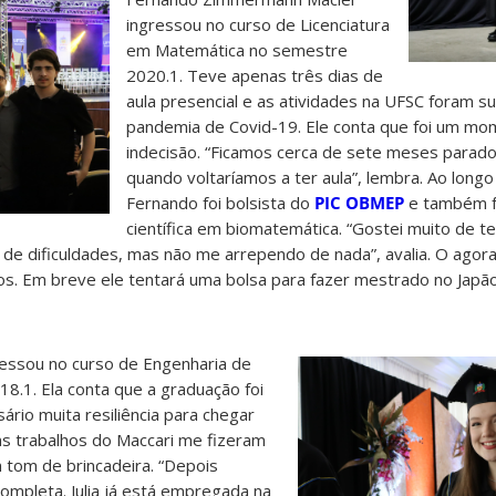
ingressou no curso de Licenciatura
em Matemática no semestre
2020.1. Teve apenas três dias de
aula presencial e as atividades na UFSC foram 
pandemia de Covid-19. Ele conta que foi um m
indecisão. “Ficamos cerca de sete meses parad
quando voltaríamos a ter aula”, lembra. Ao long
Fernando foi bolsista do
PIC OBMEP
e também fe
científica em biomatemática. “Gostei muito de te
de dificuldades, mas não me arrependo de nada”, avalia. O agor
s. Em breve ele tentará uma bolsa para fazer mestrado no Japão 
gressou no curso de Engenharia de
8.1. Ela conta que a graduação foi
ário muita resiliência para chegar
uns trabalhos do Maccari me fizeram
 tom de brincadeira. “Depois
mpleta. Julia já está empregada na