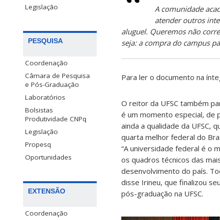
Legislação
A comunidade acad
atender outros int
aluguel. Queremos não correr
PESQUISA
seja: a compra do campus p
Coordenação
Câmara de Pesquisa
Para ler o documento na ínt
e Pós-Graduação
Laboratórios
O reitor da UFSC também pa
Bolsistas
é um momento especial, de p
Produtividade CNPq
ainda a qualidade da UFSC, q
Legislação
quarta melhor federal do Bras
Propesq
“A universidade federal é o 
Oportunidades
os quadros técnicos das ma
desenvolvimento do país. To
disse Irineu, que finalizou 
EXTENSÃO
pós-graduação na UFSC.
Coordenação