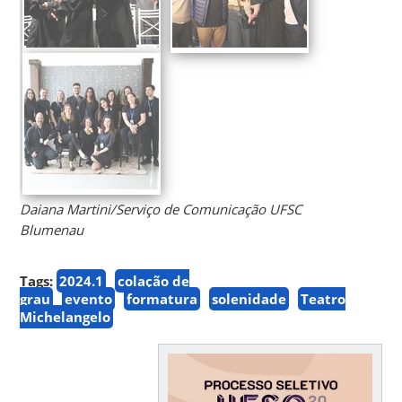
Daiana Martini/Serviço de Comunicação UFSC
Blumenau
Tags:
2024.1
colação de
grau
evento
formatura
solenidade
Teatro
Michelangelo