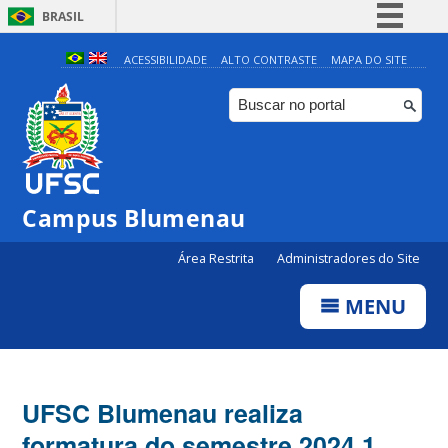
BRASIL
Simplifique!
ACESSIBILIDADE
ALTO CONTRASTE
MAPA DO SITE
Comunica BR
Participe
Acesso à informação
Legislação
Campus Blumenau
Canais
Área Restrita
Administradores do Site
MENU
UFSC Blumenau realiza
formatura do semestre 2024.1