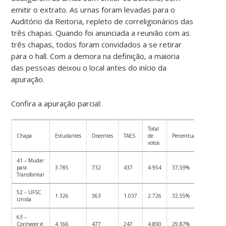
emitir o extrato. As urnas foram levadas para o
Auditório da Reitoria, repleto de correligionários das
três chapas. Quando foi anunciada a reunião com as
três chapas, todos foram convidados a se retirar
para o hall. Com a demora na definição, a maioria
das pessoas deixou o local antes do início da
apuração.
Confira a apuração parcial:
Total
Chapa
Estudantes
Docentes
TAES
de
Percentual
votos
41 – Mudar
para
3.785
732
437
4.954
37,59%
Transformar
52 – UFSC
1.326
363
1.037
2.726
32,55%
Unida
63 –
Conhecer é
4.166
477
247
4.890
29,87%