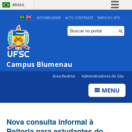
BRASIL
Simplifique!
ACESSIBILIDADE
ALTO CONTRASTE
MAPA DO SITE
Comunica BR
Participe
Acesso à informação
Legislação
Campus Blumenau
Canais
Área Restrita
Administradores do Site
MENU
Nova consulta informal à
Reitoria para estudantes do