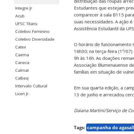
distribuição das roupas arr
Estudantes que estejam pre
Integre Jr
comparecer à sala B115 para
Acub
suas necessidades. A ação é
UFSC Titans
Assistência Estudantil da UF
Coletivo Feminino
Coletivo Diversidade
O horário de funcionamento s
Catex
16h30; na terça-feira (1º/07)
Caema
9h às 16h. As doações rema
Caneca
Associação Blumenauense de 
Calmat
famílias em situação de vulne
Calbeq
Intervalo Cultural
Em sua quarta edição, a camp
Licen Jr.
13 de junho e arrecadou cer
Daiana Martini/Serviço de 
Tags:
campanha do agasal