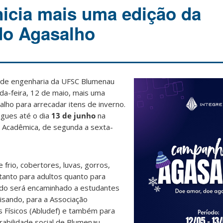
inicia mais uma edição da
o Agasalho
 de engenharia da UFSC Blumenau
nda-feira, 12 de maio, mais uma
lho para arrecadar itens de inverno.
gues até o dia
13 de junho
na
 Acadêmica, de segunda a sexta-
rio, cobertores, luvas, gorros,
 tanto para adultos quanto para
dado será encaminhado a estudantes
sando, para a Associação
 Físicos (Abludef) e também para
rabilidade social de Blumenau.