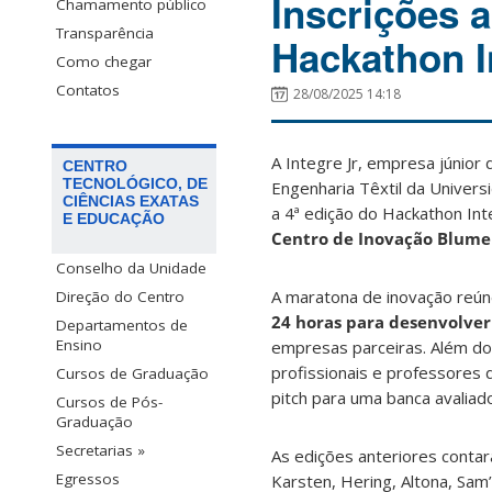
Inscrições a
Chamamento público
Transparência
Hackathon I
Como chegar
Contatos
28/08/2025 14:18
A Integre Jr, empresa júnior
CENTRO
TECNOLÓGICO, DE
Engenharia Têxtil da Univers
CIÊNCIAS EXATAS
a 4ª edição do Hackathon Int
E EDUCAÇÃO
Centro de Inovação Blume
Conselho da Unidade
A maratona de inovação reún
Direção do Centro
24 horas para desenvolver 
Departamentos de
Ensino
empresas parceiras. Além do
profissionais e professores
Cursos de Graduação
pitch para uma banca avaliad
Cursos de Pós-
Graduação
Secretarias »
As edições anteriores conta
Egressos
Karsten, Hering, Altona, Sam’