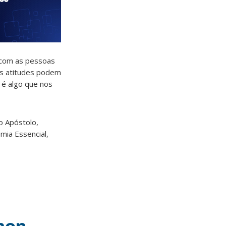
 com as pessoas
as atitudes podem
 é algo que nos
o Apóstolo,
mia Essencial,
thon