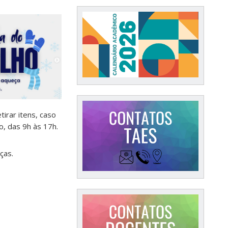
irar itens, caso
ho, das 9h às 17h.
ças.