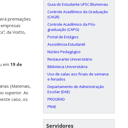
Guia do Estudante UFSC Blumenau
Controle Acadêmico da Graduação
(CAGR)
erá premiações
Controle Acadêmico da Pós-
as empresas
graduação (CAPG)
ça”
, da Voitto,
Portal de Estágios
Assistência Estudantil
Núcleo Pedagógico
Restaurante Universitário
iou em
19 de
Biblioteca Universitária
Uso de salas aos finais de semana
e feriados
ias (Materiais,
Departamento de Administração
Escolar (DAE)
no superior. As
neste caso, os
PROGRAD
PRAE
Servidores