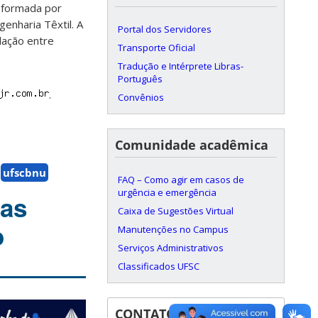
 formada por
enharia Têxtil. A
Portal dos Servidores
lação entre
Transporte Oficial
Tradução e Intérprete Libras-
Português
.
Convênios
Comunidade acadêmica
ufscbnu
FAQ – Como agir em casos de
urgência e emergência
pas
Caixa de Sugestões Virtual
o
Manutenções no Campus
Serviços Administrativos
Classificados UFSC
CONTATOS