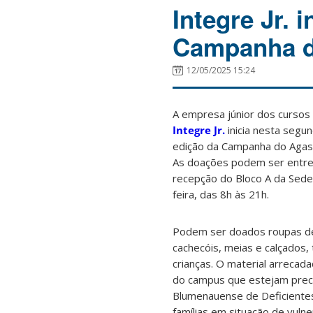
Integre Jr. 
Campanha d
12/05/2025 15:24
A empresa júnior dos cursos
Integre Jr.
inicia nesta segu
edição da Campanha do Agasa
As doações podem ser entre
recepção do Bloco A da Sede
feira, das 8h às 21h.
Podem ser doados roupas de f
cachecóis, meias e calçados,
crianças. O material arreca
do campus que estejam preci
Blumenauense de Deficientes
famílias em situação de vulne