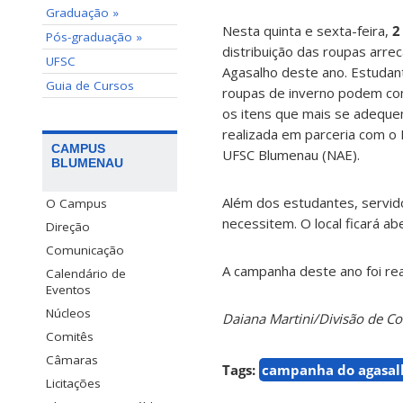
Graduação »
Nesta quinta e sexta-feira,
2
Pós-graduação »
distribuição das roupas arr
UFSC
Agasalho deste ano. Estudan
Guia de Cursos
roupas de inverno podem com
os itens que mais se adeque
realizada em parceria com o 
CAMPUS
UFSC Blumenau (NAE).
BLUMENAU
Além dos estudantes, servid
O Campus
necessitem. O local ficará abe
Direção
Comunicação
A campanha deste ano foi rea
Calendário de
Eventos
Núcleos
Daiana Martini/Divisão de 
Comitês
Câmaras
Tags:
campanha do agasal
Licitações