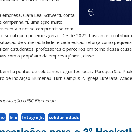
 empresa, Clara Leal Schwertl, conta
da campanha. “É uma ação muito
representa o nosso compromisso com
o social que queremos gerar. Desde 2022, buscamos contribuir
situação de vulnerabilidade, e cada edição reforça como pequen
ilizar estudantes, professores e parceiros em torno dessa causa
ais com o propósito da empresa júnior”, disse.
ém há pontos de coleta nos seguintes locais: Paróquia São Paul
tro de Inovação Blumenau, Furb Campus 2, Igreja Luterana, Acade
Comunicação UFSC Blumenau
ho
frio
Integre Jr.
solidariedade
inscrições para o 3º Hacka