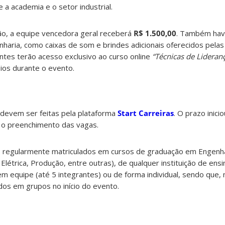
a academia e o setor industrial.
ão, a equipe vencedora geral receberá
R$ 1.500,00
. Também hav
nharia, como caixas de som e brindes adicionais oferecidos pel
antes terão acesso exclusivo ao curso online
“Técnicas de Lideran
ios durante o evento.
e devem ser feitas pela plataforma
Start Carreiras
. O prazo inic
 o preenchimento das vagas.
 regularmente matriculados em cursos de graduação em Engenhar
Elétrica, Produção, entre outras), de qualquer instituição de ensi
em equipe (até 5 integrantes) ou de forma individual, sendo que, 
dos em grupos no início do evento.