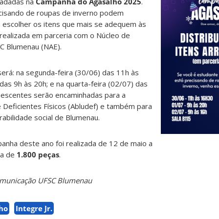
ecadadas na
Campanha do Agasalho 2025
.
cisando de roupas de inverno podem
 escolher os itens que mais se adequem às
 realizada em parceria com o Núcleo de
SC Blumenau (NAE).
erá: na segunda-feira (30/06) das 11h às
 das 9h às 20h; e na quarta-feira (02/07) das
nescentes serão encaminhadas para a
Deficientes Físicos (Abludef) e também para
rabilidade social de Blumenau.
anha deste ano foi realizada de 12 de maio a
ca de
1.800 peças
.
Comunicação UFSC Blumenau
ho
Integre Jr.