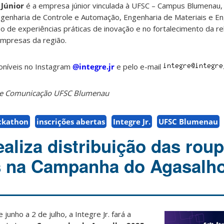
 Júnior
é a empresa júnior vinculada à UFSC – Campus Blumenau,
enharia de Controle e Automação, Engenharia de Materiais e Eng
 de experiências práticas de inovação e no fortalecimento da re
empresas da região.
oníveis no Instagram
@integre.jr
e pelo e-mail
o de Comunicação UFSC Blumenau
ckathon
inscrições abertas
Integre Jr.
UFSC Blumenau
realiza distribuição das rou
s na Campanha do Agasalh
unho a 2 de julho, a Integre Jr. fará a