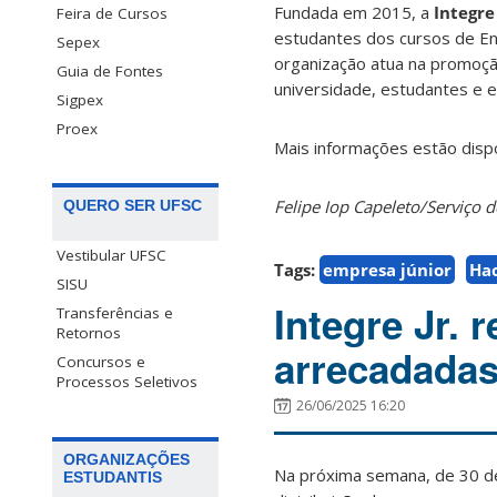
Fundada em 2015, a
Integre
Feira de Cursos
estudantes dos cursos de Eng
Sepex
organização atua na promoção
Guia de Fontes
universidade, estudantes e 
Sigpex
Proex
Mais informações estão disp
Felipe Iop Capeleto/Serviç
QUERO SER UFSC
Vestibular UFSC
Tags:
empresa júnior
Ha
SISU
Integre Jr. 
Transferências e
Retornos
arrecadada
Concursos e
Processos Seletivos
26/06/2025 16:20
ORGANIZAÇÕES
Na próxima semana, de 30 de j
ESTUDANTIS