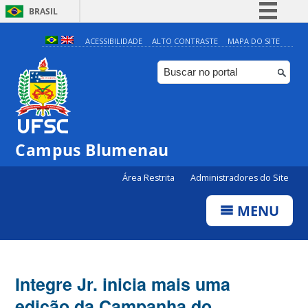
BRASIL
Simplifique!
ACESSIBILIDADE
ALTO CONTRASTE
MAPA DO SITE
Comunica BR
Participe
Acesso à informação
Legislação
Campus Blumenau
Canais
Área Restrita
Administradores do Site
MENU
Integre Jr. inicia mais uma
edição da Campanha do