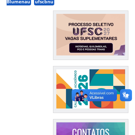
Blumenau
ufscbnu