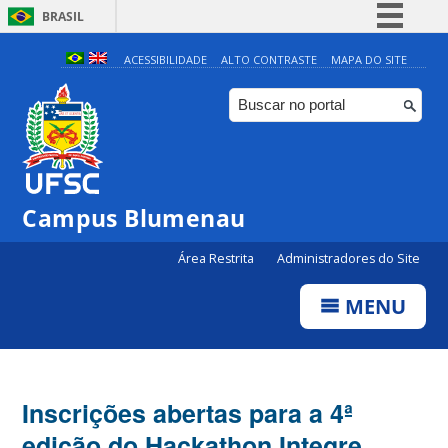
BRASIL
Simplifique!
ACESSIBILIDADE
ALTO CONTRASTE
MAPA DO SITE
Comunica BR
Participe
Acesso à informação
Legislação
Campus Blumenau
Canais
Área Restrita
Administradores do Site
MENU
Inscrições abertas para a 4ª
edição do Hackathon Integre