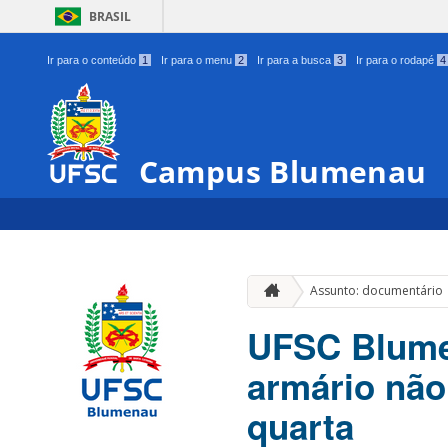
BRASIL
Ir para o conteúdo
1
Ir para o menu
2
Ir para a busca
3
Ir para o rodapé
4
Campus Blumenau
Assunto: documentário
UFSC Blumen
armário não
quarta