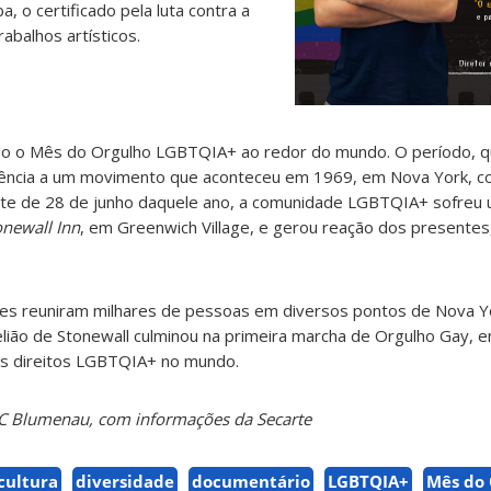
a, o certificado pela luta contra a
abalhos artísticos.
do o Mês do Orgulho LGBTQIA+ ao redor do mundo. O período, 
rência a um movimento que aconteceu em 1969, em Nova York, c
oite de 28 de junho daquele ano, a comunidade LGBTQIA+ sofreu 
onewall Inn
, em Greenwich Village, e gerou reação dos presentes
ações reuniram milhares de pessoas em diversos pontos de Nova 
lião de Stonewall culminou na primeira marcha de Orgulho Gay, e
os direitos LGBTQIA+ no mundo.
C Blumenau, com informações da Secarte
cultura
diversidade
documentário
LGBTQIA+
Mês do 