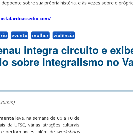
depoente sobre sua própria história, e às vezes sobre o próprio
mosfalardoassedio.com/
rio
evento
mulher
violência
au integra circuito e exib
o sobre Integralismo no Va
h30min)
imenta
leva, na semana de 06 a 10 de
is da UFSC, várias atrações culturais
o e performances, além de
workshops