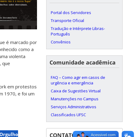
Portal dos Servidores
Transporte Oficial
Tradução e Intérprete Libras-
Português
Convênios
que é marcado por
onhecido como a
uma violenta
Comunidade acadêmica
, que
FAQ – Como agir em casos de
urgência e emergência
York em protestos
Caixa de Sugestões Virtual
m 1970, e foi um
Manutenções no Campus
Serviços Administrativos
Classificados UFSC
Orgulho
CONTATOS