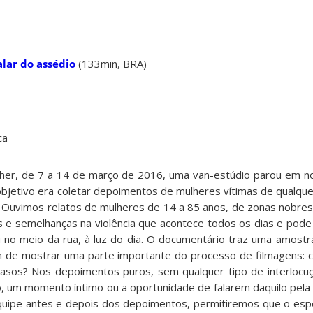
alar do assédio
(133min, BRA)
ca
er, de 7 a 14 de março de 2016, uma van-estúdio parou em no
 objetivo era coletar depoimentos de mulheres vítimas de qualque
. Ouvimos relatos de mulheres de 14 a 85 anos, de zonas nobres 
s e semelhanças na violência que acontece todos os dias e pode
 no meio da rua, à luz do dia. O documentário traz uma amostra 
m de mostrar uma parte importante do processo de filmagens:
asos? Nos depoimentos puros, sem qualquer tipo de interlocuç
um momento íntimo ou a oportunidade de falarem daquilo pela 
quipe antes e depois dos depoimentos, permitiremos que o es