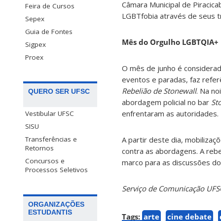
Câmara Municipal de Piracicab
Feira de Cursos
LGBTfobia através de seus tr
Sepex
Guia de Fontes
Mês do Orgulho LGBTQIA+
Sigpex
Proex
O mês de junho é considera
eventos e paradas, faz refe
Rebelião de Stonewall
. Na n
QUERO SER UFSC
abordagem policial no bar
St
enfrentaram as autoridades.
Vestibular UFSC
SISU
A partir deste dia, mobiliz
Transferências e
Retornos
contra as abordagens. A rebe
Concursos e
marco para as discussões d
Processos Seletivos
Serviço de Comunicação UFS
ORGANIZAÇÕES
ESTUDANTIS
Tags:
arte
cine debate