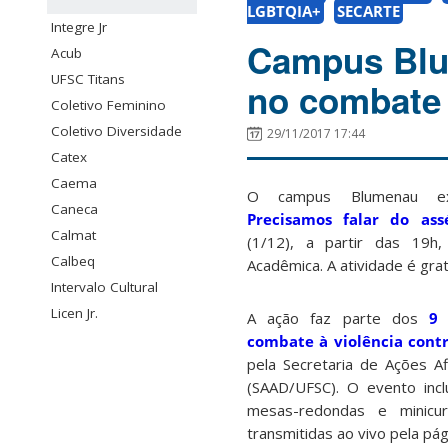
LGBTQIA+
SECARTE
Integre Jr
Campus Blum
Acub
UFSC Titans
no combate 
Coletivo Feminino
Coletivo Diversidade
29/11/2017 17:44
Catex
Caema
O campus Blumenau ex
Caneca
Precisamos falar do ass
Calmat
(1/12), a partir das 19h
Calbeq
Acadêmica. A atividade é grat
Intervalo Cultural
Licen Jr.
A ação faz parte dos
9 
combate à violência cont
pela Secretaria de Ações Af
(SAAD/UFSC). O evento inclu
mesas-redondas e minicu
transmitidas ao vivo pela p