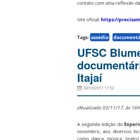
contato com uma reflexão da 
Site oficial:
https://precisa
Tags:
assédio
documentá
UFSC Blumen
documentári
Itajaí
30/10/2017 17:52
(Atualizado 03/11/17, às 16
A segunda edição do
Exper
novembro, aos diversos loca
como dança, música, teatr