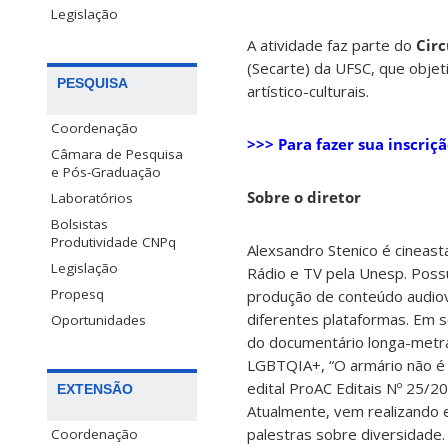
Legislação
A atividade faz parte do
Circ
(Secarte) da UFSC, que obje
PESQUISA
artístico-culturais.
Coordenação
>>> Para fazer sua inscriçã
Câmara de Pesquisa
e Pós-Graduação
Sobre o diretor
Laboratórios
Bolsistas
Produtividade CNPq
Alexsandro Stenico é cineast
Legislação
Rádio e TV pela Unesp. Poss
Propesq
produção de conteúdo audiov
diferentes plataformas. Em s
Oportunidades
do documentário longa-metr
LGBTQIA+, “O armário não é 
edital ProAC Editais Nº 25/
EXTENSÃO
Atualmente, vem realizando e
palestras sobre diversidade
Coordenação