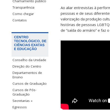
Chamamento público
Ao aliar entrevistas à perfo
Transparência
pessoas e de seus diferent
Como chegar
valorização da produção cultur
Contatos
histórias de pessoas LGBTQI
de “saída do armário” e faz 
CENTRO
TECNOLÓGICO, DE
CIÊNCIAS EXATAS
E EDUCAÇÃO
Conselho da Unidade
Direção do Centro
Departamentos de
Ensino
Cursos de Graduação
Cursos de Pós-
Graduação
Secretarias »
Egressos