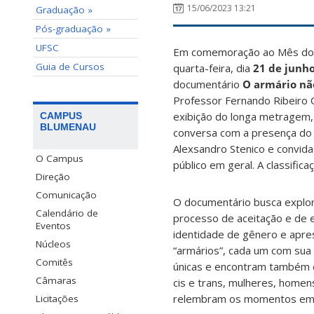
15/06/2023 13:21
Graduação »
Pós-graduação »
UFSC
Em comemoração ao Mês do 
Guia de Cursos
quarta-feira, dia
21 de junh
documentário
O armário não
Professor Fernando Ribeiro O
exibição do longa metragem,
CAMPUS
BLUMENAU
conversa com a presença do 
Alexsandro Stenico e convida
O Campus
público em geral. A classifica
Direção
Comunicação
O documentário busca explo
Calendário de
processo de aceitação e de 
Eventos
identidade de gênero e apre
Núcleos
“armários”, cada um com sua p
Comitês
únicas e encontram também 
Câmaras
cis e trans, mulheres, homens
relembram os momentos em 
Licitações