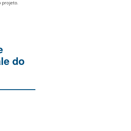
 projeto.
e
le do