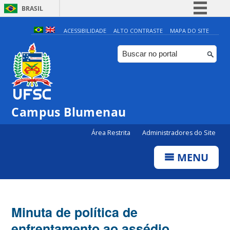
BRASIL
Simplifique!
ACESSIBILIDADE
ALTO CONTRASTE
MAPA DO SITE
Comunica BR
Participe
Acesso à informação
Legislação
Campus Blumenau
Canais
Área Restrita
Administradores do Site
MENU
Minuta de política de
enfrentamento ao assédio