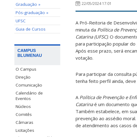
22/05/2024 17:01
Graduação »
Pós-graduação »
UFSC
A Pró-Reitoria de Desenvolvi
Guia de Cursos
minuta da
Política de Preven
Catarina (UFSC)
. O document
para participação popular do 
Após esse prazo, será encam
CAMPUS
BLUMENAU
votação.
O Campus
Para participar da consulta p
Direção
tenha feito perfil ainda, dev
Comunicação
Calendário de
A
Política de Prevenção e En
Eventos
Catarina
é um documento que 
Núcleos
Também estabelece, em sua m
Comitês
prevenção ao assédio moral
Câmaras
de atendimento aos casos de
Licitações