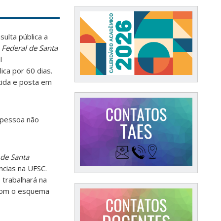
ulta pública a
 Federal de Santa
l
ica por 60 dias.
tida e posta em
 pessoa não
 de Santa
cias na UFSC.
 trabalhará na
 com o esquema