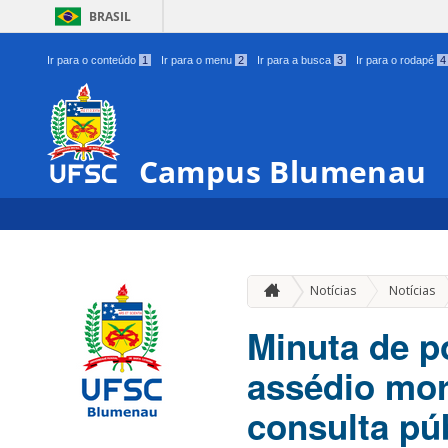
BRASIL
Ir para o conteúdo
1
Ir para o menu
2
Ir para a busca
3
Ir para o rodapé
4
Campus Blumenau
Notícias
Notícias
Minuta de p
assédio mor
consulta pú