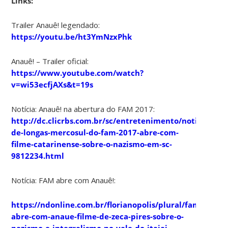
Links:
Trailer Anauê! legendado:
https://youtu.be/ht3YmNzxPhk
​Anauê! – Trailer oficial:
https://www.youtube.com/watch?
v=wi53ecfjAXs&t=19s
Notícia: Anauê! na abertura do FAM 2017:
http://dc.clicrbs.com.br/sc/entretenimento/noticia/201
de-longas-mercosul-do-fam-2017-abre-com-
filme-catarinense-sobre-o-nazismo-em-sc-
9812234.html
Notícia: FAM abre com Anauê!:
https://ndonline.com.br/florianopolis/plural/fam-
abre-com-anaue-filme-de-zeca-pires-sobre-o-
nazismo-e-integralismo-no-vale-do-itajai