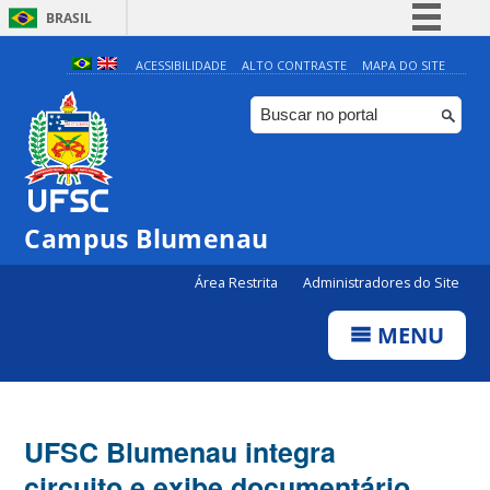
BRASIL
Simplifique!
ACESSIBILIDADE
ALTO CONTRASTE
MAPA DO SITE
Comunica BR
Participe
Acesso à informação
Legislação
Campus Blumenau
Canais
Área Restrita
Administradores do Site
MENU
UFSC Blumenau integra
circuito e exibe documentário