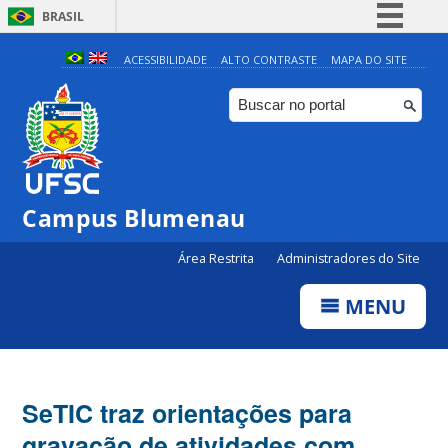
BRASIL
Simplifique!
ACESSIBILIDADE
ALTO CONTRASTE
MAPA DO SITE
Comunica BR
Participe
Acesso à informação
Legislação
Campus Blumenau
Canais
Área Restrita
Administradores do Site
MENU
SeTIC traz orientações para
gravação de atividades com