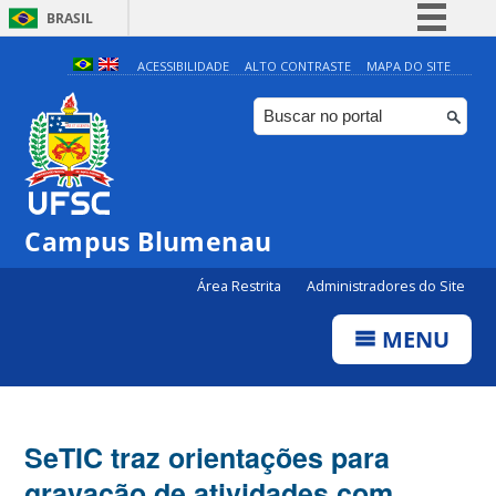
BRASIL
Simplifique!
ACESSIBILIDADE
ALTO CONTRASTE
MAPA DO SITE
Comunica BR
Participe
Acesso à informação
Legislação
Campus Blumenau
Canais
Área Restrita
Administradores do Site
MENU
SeTIC traz orientações para
gravação de atividades com