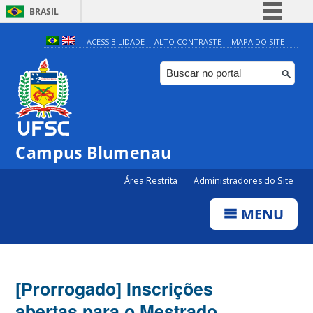
BRASIL
Simplifique!
ACESSIBILIDADE
ALTO CONTRASTE
MAPA DO SITE
Comunica BR
Participe
Acesso à informação
Legislação
Campus Blumenau
Canais
Área Restrita
Administradores do Site
MENU
[Prorrogado] Inscrições
abertas para o Mestrado