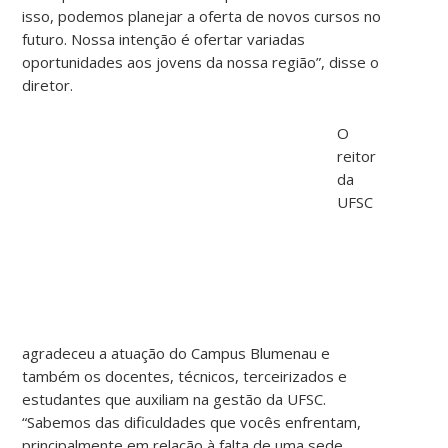
isso, podemos planejar a oferta de novos cursos no
futuro. Nossa intenção é ofertar variadas
oportunidades aos jovens da nossa região”, disse o
diretor.
O
reitor
da
UFSC
agradeceu a atuação do Campus Blumenau e
também os docentes, técnicos, terceirizados e
estudantes que auxiliam na gestão da UFSC.
“Sabemos das dificuldades que vocês enfrentam,
principalmente em relação à falta de uma sede