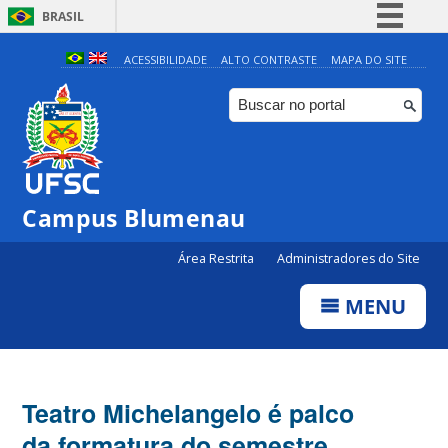
BRASIL
Simplifique!
ACESSIBILIDADE
ALTO CONTRASTE
MAPA DO SITE
Comunica BR
Participe
Acesso à informação
Legislação
Campus Blumenau
Canais
Área Restrita
Administradores do Site
MENU
Teatro Michelangelo é palco
da formatura do semestre