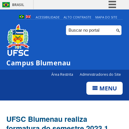
BRASIL
Simplifique!
ACESSIBILIDADE
ALTO CONTRASTE
MAPA DO SITE
Comunica BR
Participe
Acesso à informação
Legislação
Campus Blumenau
Canais
Área Restrita
Administradores do Site
MENU
UFSC Blumenau realiza
formatura do semestre 2023.1