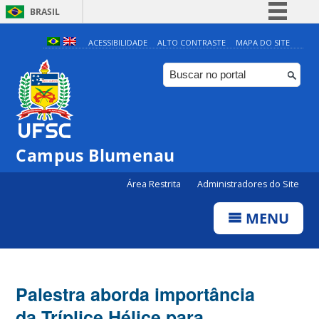
BRASIL
Simplifique!
ACESSIBILIDADE
ALTO CONTRASTE
MAPA DO SITE
Comunica BR
Participe
Acesso à informação
Legislação
Campus Blumenau
Canais
Área Restrita
Administradores do Site
MENU
Palestra aborda importância
da Tríplice Hélice para