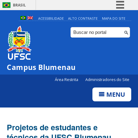
BRASIL
Simplifique!
ACESSIBILIDADE
ALTO CONTRASTE
MAPA DO SITE
Comunica BR
Participe
Acesso à informação
Legislação
Campus Blumenau
Canais
Área Restrita
Administradores do Site
MENU
Projetos de estudantes e
técnicos da UFSC Blumenau