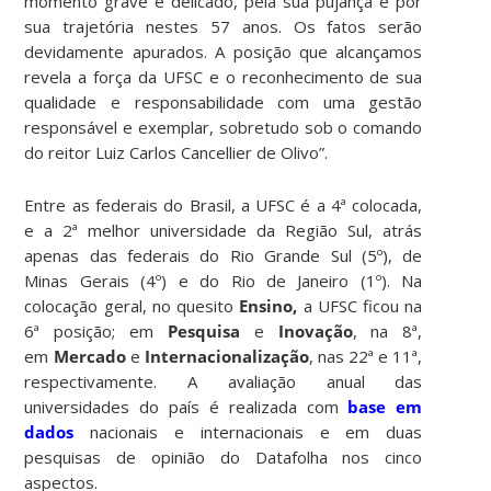
momento grave e delicado, pela sua pujança e por
sua trajetória nestes 57 anos. Os fatos serão
devidamente apurados. A posição que alcançamos
revela a força da UFSC e o reconhecimento de sua
qualidade e responsabilidade com uma gestão
responsável e exemplar, sobretudo sob o comando
do reitor Luiz Carlos Cancellier de Olivo”.
Entre as federais do Brasil, a UFSC é a 4ª colocada,
e a 2ª melhor universidade da Região Sul, atrás
apenas das federais do Rio Grande Sul (5º), de
Minas Gerais (4º) e do Rio de Janeiro (1º). Na
colocação geral, no quesito
Ensino,
a UFSC ficou na
6ª posição; em
Pesquisa
e
Inovação
, na 8ª,
em
Mercado
e
Internacionalização
, nas 22ª e 11ª,
respectivamente. A avaliação anual das
universidades do país é realizada com
base em
dados
nacionais e internacionais e em duas
pesquisas de opinião do Datafolha nos cinco
aspectos.