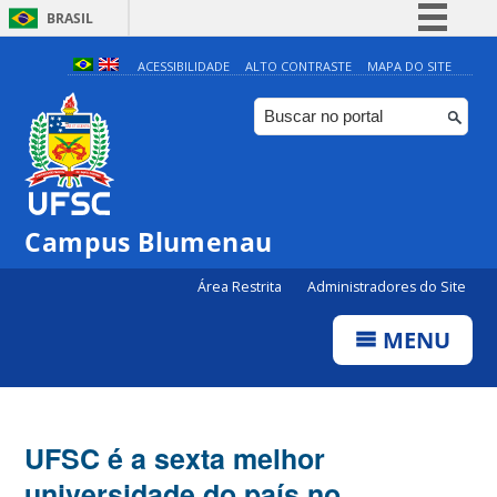
BRASIL
Simplifique!
ACESSIBILIDADE
ALTO CONTRASTE
MAPA DO SITE
Comunica BR
Participe
Acesso à informação
Legislação
Campus Blumenau
Canais
Área Restrita
Administradores do Site
MENU
UFSC é a sexta melhor
universidade do país no