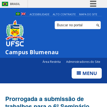
BRASIL
Simplifique!
ACESSIBILIDADE
ALTO CONTRASTE
MAPA DO SITE
Comunica BR
Participe
Acesso à informação
Legislação
Campus Blumenau
Canais
Área Restrita
Administradores do Site
MENU
Prorrogada a submissão de
trabalhos para o 6º Seminário