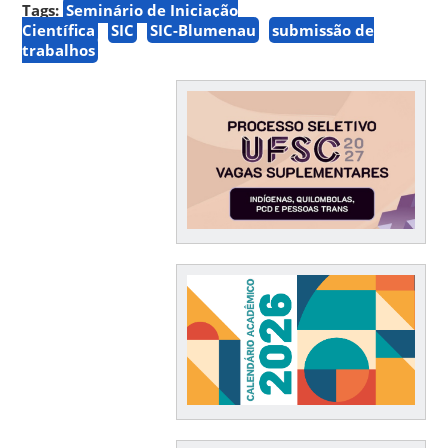
Tags:
Seminário de Iniciação
Científica
SIC
SIC-Blumenau
submissão de
trabalhos