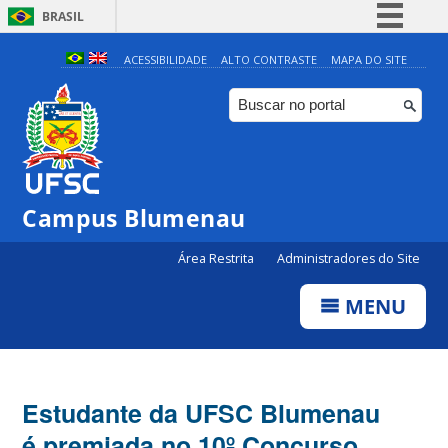
BRASIL
Simplifique!
ACESSIBILIDADE
ALTO CONTRASTE
MAPA DO SITE
Comunica BR
Participe
Acesso à informação
Legislação
Campus Blumenau
Canais
Área Restrita
Administradores do Site
MENU
Estudante da UFSC Blumenau
é premiada no 10º Concurso