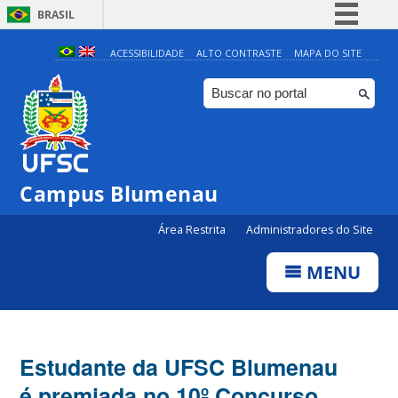
BRASIL
Simplifique!
ACESSIBILIDADE
ALTO CONTRASTE
MAPA DO SITE
Comunica BR
Participe
Acesso à informação
Legislação
Campus Blumenau
Canais
Área Restrita
Administradores do Site
MENU
Estudante da UFSC Blumenau
é premiada no 10º Concurso