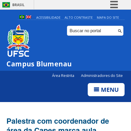
BRASIL
Simplifique!
ACESSIBILIDADE
ALTO CONTRASTE
MAPA DO SITE
Comunica BR
Participe
Acesso à informação
Legislação
Campus Blumenau
Canais
Área Restrita
Administradores do Site
MENU
Palestra com coordenador de
área da Capes marca aula