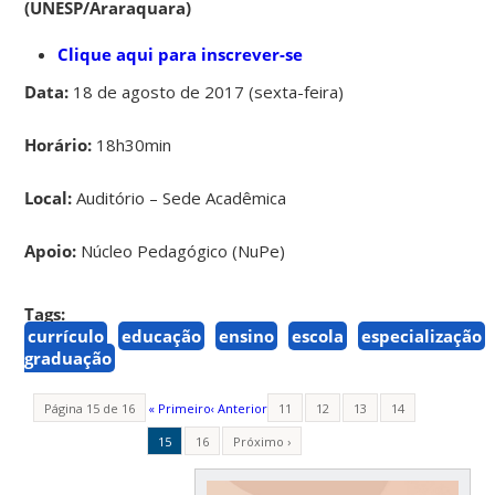
(UNESP/Araraquara)
Clique aqui para inscrever-se
Data:
18 de agosto de 2017 (sexta-feira)
Horário:
18h30min
Local:
Auditório – Sede Acadêmica
Apoio:
Núcleo Pedagógico (NuPe)
Tags:
currículo
educação
ensino
escola
especialização
graduação
Página 15 de 16
« Primeiro
‹ Anterior
11
12
13
14
15
16
Próximo ›