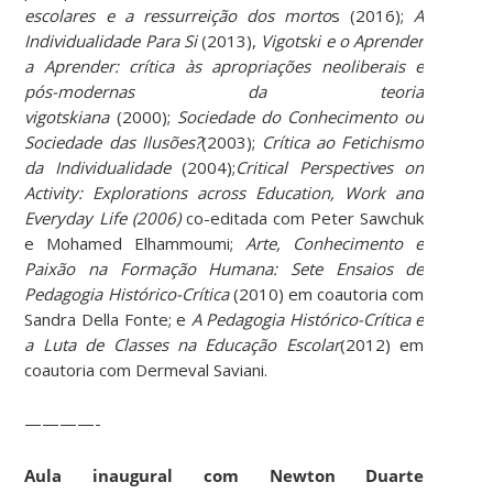
escolares e a ressurreição dos morto
s (2016);
A
Individualidade Para Si
(2013),
Vigotski e o Aprender
a Aprender: crítica às apropriações neoliberais e
pós-modernas da teoria
vigotskiana
(2000);
Sociedade do Conhecimento ou
Sociedade das Ilusões?
(2003);
Crítica ao Fetichismo
da Individualidade
(2004);
Critical Perspectives on
Activity: Explorations across Education, Work and
Everyday Life (2006)
co-editada com Peter Sawchuk
e Mohamed Elhammoumi;
Arte, Conhecimento e
Paixão na Formação Humana: Sete Ensaios de
Pedagogia Histórico-Crítica
(2010) em coautoria com
Sandra Della Fonte; e
A Pedagogia Histórico-Crítica e
a Luta de Classes na Educação Escolar
(2012) em
coautoria com Dermeval Saviani.
————-
Aula inaugural com Newton Duarte