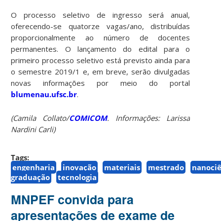
O processo seletivo de ingresso será anual,
oferecendo-se quatorze vagas/ano, distribuídas
proporcionalmente ao número de docentes
permanentes. O lançamento do edital para o
primeiro processo seletivo está previsto ainda para
o semestre 2019/1 e, em breve, serão divulgadas
novas informações por meio do portal
blumenau.ufsc.br
.
(Camila Collato/
COMICOM
. Informações: Larissa
Nardini Carli)
Tags:
engenharia
inovação
materiais
mestrado
nanociê
graduação
tecnologia
MNPEF convida para
apresentações de exame de