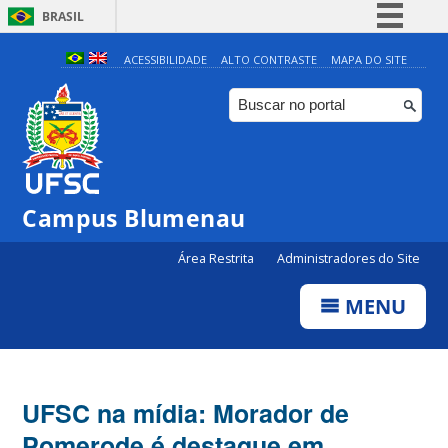
BRASIL
Simplifique!
ACESSIBILIDADE
ALTO CONTRASTE
MAPA DO SITE
Comunica BR
Participe
Acesso à informação
Legislação
Campus Blumenau
Canais
Área Restrita
Administradores do Site
MENU
UFSC na mídia: Morador de
Pomerode é destaque em