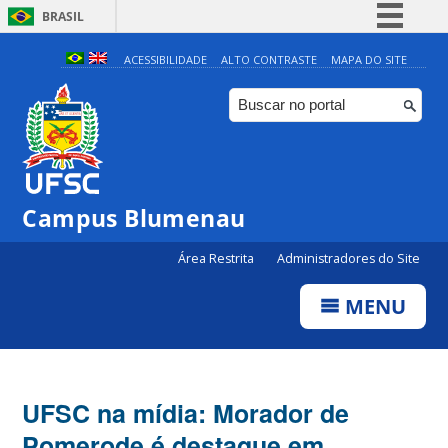
BRASIL
Simplifique!
ACESSIBILIDADE
ALTO CONTRASTE
MAPA DO SITE
Comunica BR
Participe
Acesso à informação
Legislação
Campus Blumenau
Canais
Área Restrita
Administradores do Site
MENU
UFSC na mídia: Morador de
Pomerode é destaque em