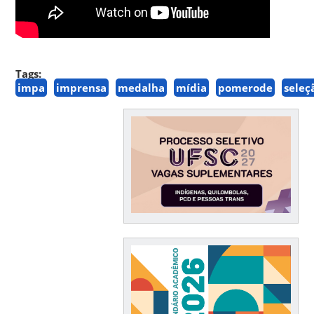
Tags:
impa
imprensa
medalha
mídia
pomerode
seleç