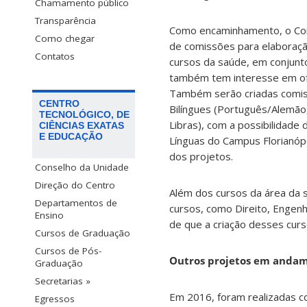
Chamamento público
Transparência
Como encaminhamento, o Con
Como chegar
de comissões para elaboraç
Contatos
cursos da saúde, em conjunto
também tem interesse em ofe
Também serão criadas comis
CENTRO
Bilíngues (Português/Alemão, 
TECNOLÓGICO, DE
Libras), com a possibilidade
CIÊNCIAS EXATAS
E EDUCAÇÃO
Línguas do Campus Florianópo
dos projetos.
Conselho da Unidade
Direção do Centro
Além dos cursos da área da 
Departamentos de
cursos, como Direito, Engenha
Ensino
de que a criação desses cur
Cursos de Graduação
Cursos de Pós-
Outros projetos em anda
Graduação
Secretarias »
Em 2016, foram realizadas co
Egressos