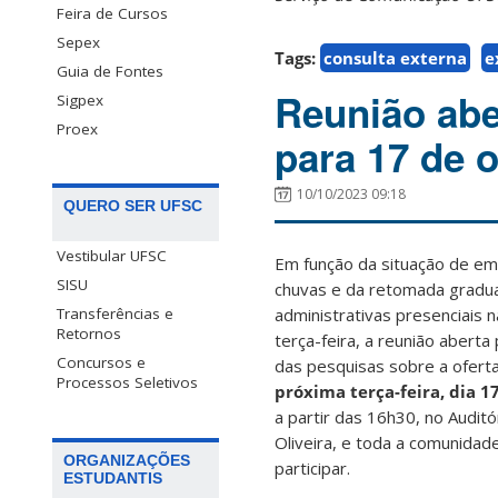
Feira de Cursos
Sepex
Tags:
consulta externa
e
Guia de Fontes
Reunião abe
Sigpex
Proex
para 17 de 
10/10/2023 09:18
QUERO SER UFSC
Vestibular UFSC
Em função da situação de em
SISU
chuvas e da retomada gradua
administrativas presenciais 
Transferências e
Retornos
terça-feira, a reunião abert
Concursos e
das pesquisas sobre a ofert
Processos Seletivos
próxima terça-feira, dia 1
a partir das 16h30, no Audit
Oliveira, e toda a comunidad
ORGANIZAÇÕES
participar.
ESTUDANTIS