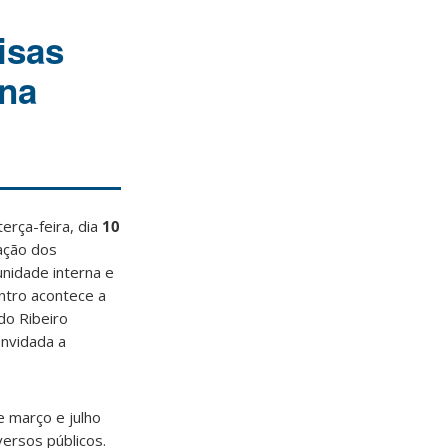
isas
 na
erça-feira, dia
10
ação dos
nidade interna e
ntro acontece a
do Ribeiro
onvidada a
 março e julho
ersos públicos.