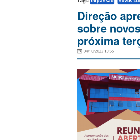
Tags:
expansão
novos cu
Direção apr
sobre novos
próxima ter
04/10/2023 13:55