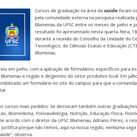
Cursos de graduação na área da
saúde
foram os
pela comunidade externa na pesquisa realizada
Blumenau da UFSC entre os meses de junho e ju
resultado foi apresentado nesta quarta-feira, 1
durante a reunião do Conselho da Unidade do C
Tecnológico, de Ciências Exatas e Educação (CT
Blumenau.
iciou em junho, com a aplicação de formulários específicos para 
lumenau e região e dirigentes do setor produtivo local. Em julho,
ponibilizado um formulário no site do campus para que a comunid
ar.
 os cursos mais pedidos. Se destacam também outras graduações
as, Biomedicina, Fonoaudiologia, Nutrição, Educação Física, Fisio
e acordo com o diretor da UFSC Blumenau, Adriano Péres, o resu
justifica porque não temos, aqui na nossa região, nenhuma vag
saúde”, observa.