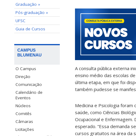
Graduação »
Pós-graduação »
UFSC
Guia de Cursos
CAMPUS
BLUMENAU
A consulta pública externa in
O Campus
ensino médio das escolas de B
Direção
última etapa, em que foi dis
Comunicação
também pudesse se manifest
Calendário de
Eventos
Medicina e Psicologia foram
Núcleos
saúde, como Ciências Biológic
Comitês
Ocupacional e Enfermagem. D
Câmaras
esperado. “Essa demanda se 
Licitações
cursos gratuitos na área da 