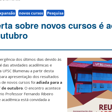
xpansão
novos cursos
Pesquisa
rta sobre novos cursos é a
outubro
ergência dos últimos dias devido às
l das atividades acadêmicas e
na UFSC Blumenau a partir desta
a para apresentação dos resultados
a de novos cursos foi
adiada para a
7 de outubro
. O encontro acontece
ório Professor Fernando Ribeiro
e acadêmica está convidada a