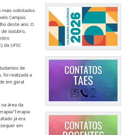
 mais solicitados
 pelo Campus
lho deste ano. O
8 de outubro,
entro
E) da UFSC
estudantes de
 foi realizada a
ade em geral
 na área da
terapia/Terapia
ltado já era
a sequer em