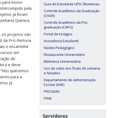
s para novos
Guia do Estudante UFSC Blumenau
interrompido pela
Controle Acadêmico da Graduação
ojetos já foram
(CAGR)
enharia Química.
Controle Acadêmico da Pós-
graduação (CAPG)
Portal de Estágios
 os projetos são
 da Pró-Reitoria
Assistência Estudantil
ais e encaminha
Núcleo Pedagógico
 cursos em
Restaurante Universitário
ização do
Biblioteca Universitária
dora e deve
Uso de salas aos finais de semana
s. “Nós queremos
e feriados
mento para a
Departamento de Administração
etos já
Escolar (DAE)
PROGRAD
PRAE
Servidores