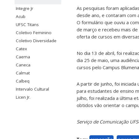
As pesquisas foram aplicada
Integre Jr
desde ano, e contaram com a 
Acub
O formulário que ouviu a com
UFSC Titans
de março e recebeu mais de
Coletivo Feminino
oferta de cursos em diversas
Coletivo Diversidade
Catex
No dia 13 de abril, foi reali
Caema
dia 25 de maio, uma audiênc
Caneca
cursos pelo Campus Blumena
Calmat
Calbeq
A partir de junho, foi inicia
Intervalo Cultural
para estudantes de ensino mé
Licen Jr.
julho, foi realizada a últim
obtidos vão orientar o campu
Serviço de Comunicação UF