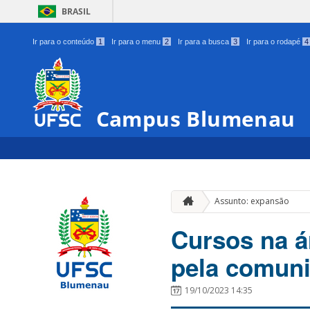
BRASIL
Ir para o conteúdo
1
Ir para o menu
2
Ir para a busca
3
Ir para o rodapé
4
Campus Blumenau
Assunto: expansão
Cursos na á
pela comuni
19/10/2023 14:35