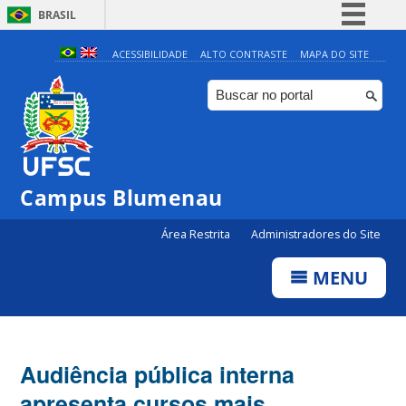
BRASIL
Simplifique!
ACESSIBILIDADE
ALTO CONTRASTE
MAPA DO SITE
Comunica BR
Participe
Acesso à informação
Legislação
Campus Blumenau
Canais
Área Restrita
Administradores do Site
MENU
Audiência pública interna
apresenta cursos mais