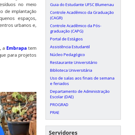
resíduos no meio
Guia do Estudante UFSC Blumenau
to de implantação
Controle Acadêmico da Graduação
(CAGR)
equenos espaços,
centros urbanos e,
Controle Acadêmico da Pós-
graduação (CAPG)
Portal de Estágios
Assistência Estudantil
l, a
Embrapa
tem
Núcleo Pedagógico
que para projetos
Restaurante Universitário
Biblioteca Universitária
Uso de salas aos finais de semana
e feriados
Departamento de Administração
Escolar (DAE)
PROGRAD
PRAE
Servidores