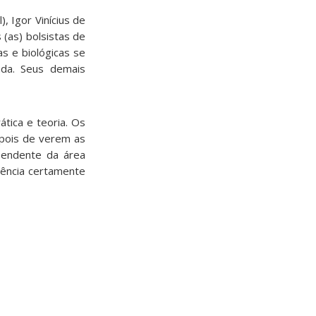
 Igor Vinícius de
 (as) bolsistas de
s e biológicas se
nda. Seus demais
ática e teoria. Os
epois de verem as
ependente da área
riência certamente