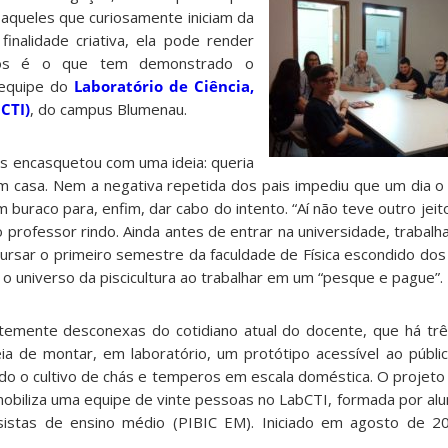
aqueles que curiosamente iniciam da
finalidade criativa, ela pode render
nos é o que tem demonstrado o
 equipe do
Laboratório de Ciência,
CTI)
, do campus Blumenau.
s encasquetou com uma ideia: queria
em casa. Nem a negativa repetida dos pais impediu que um dia
uraco para, enfim, dar cabo do intento. “Aí não teve outro jeit
o professor rindo. Ainda antes de entrar na universidade, trabalh
a cursar o primeiro semestre da faculdade de Física escondido dos
 universo da piscicultura ao trabalhar em um “pesque e pague”.
temente desconexas do cotidiano atual do docente, que há trê
ia de montar, em laboratório, um protótipo acessível ao públi
tando o cultivo de chás e temperos em escala doméstica. O proje
obiliza uma equipe de vinte pessoas no LabCTI, formada por al
istas de ensino médio (PIBIC EM). Iniciado em agosto de 2
.