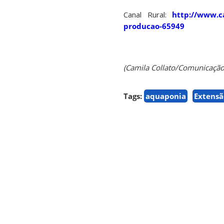
Canal Rural:
http://www.c
producao-65949
(Camila Collato/Comunicaçã
Tags:
aquaponia
Extensã