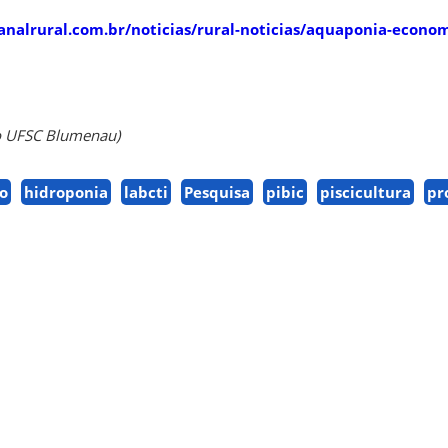
analrural.com.br/noticias/rural-noticias/aquaponia-econo
o UFSC Blumenau)
o
hidroponia
labcti
Pesquisa
pibic
piscicultura
pr