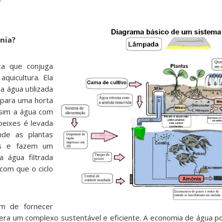
onia?
a que conjuga
aquicultura. Ela
a água utilizada
para uma horta
ssim a água com
peixes é levada
nde as plantas
es e fazem um
a água filtrada
com que o ciclo
ém de fornecer
 gera um complexo sustentável e eficiente. A economia de água 