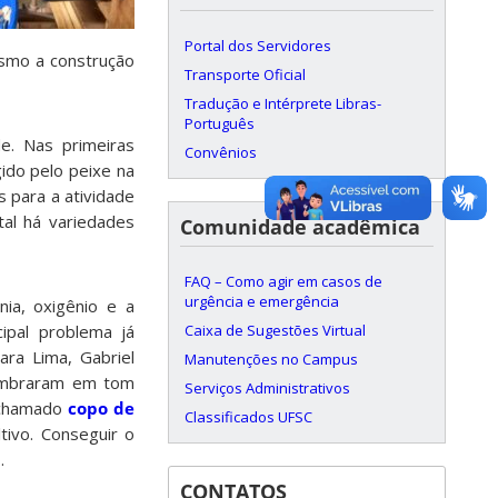
Portal dos Servidores
smo a construção
Transporte Oficial
Tradução e Intérprete Libras-
Português
e. Nas primeiras
Convênios
gido pelo peixe na
s para a atividade
tal há variedades
Comunidade acadêmica
FAQ – Como agir em casos de
urgência e emergência
ia, oxigênio e a
Caixa de Sugestões Virtual
ipal problema já
ara Lima, Gabriel
Manutenções no Campus
lembraram em tom
Serviços Administrativos
o chamado
copo de
Classificados UFSC
tivo. Conseguir o
.
CONTATOS