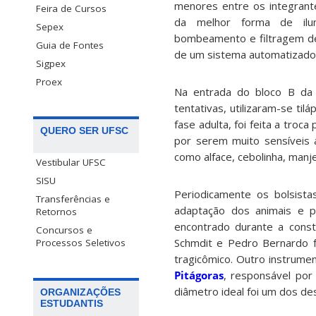
menores entre os integrant
Feira de Cursos
da melhor forma de ilu
Sepex
bombeamento e filtragem de
Guia de Fontes
de um sistema automatizado 
Sigpex
Proex
Na entrada do bloco B da 
tentativas, utilizaram-se ti
fase adulta, foi feita a troc
QUERO SER UFSC
por serem muito sensíveis 
como alface, cebolinha, manje
Vestibular UFSC
SISU
Periodicamente os bolsista
Transferências e
adaptação dos animais e p
Retornos
encontrado durante a constr
Concursos e
Schmdit e Pedro Bernardo 
Processos Seletivos
tragicômico. Outro instrume
Pitágoras
, responsável por
diâmetro ideal foi um dos d
ORGANIZAÇÕES
ESTUDANTIS