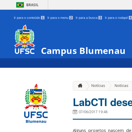
BRASIL
Ir para o conteúdo
1
Ir para o menu
2
Ir para a busca
3
Ir para o rodapé
4
Campus Blumenau
Notícias
Notícias
LabCTI dese
07/06/2017 19:48
Alguns projetos nascem de 