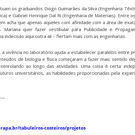
uam os graduandos Diogo Guimarães da Silva (Engenharia Têxtil),
ca) e Gabriel Henrique Dal­ Ri (Engenharia de Materiais). Entre os
em acha que apenas aqueles com afinidade com a área de exata
s. Mariana quer fazer vestibular para Publicidade e Propaga
a indecisão aqui outra ali – flertam mais com as engenharias.
, a vivência no laboratório ajuda a estabelecer paralelos entre pr
nteúdos de biologia e física começaram a fazer mais sentido d
desenrolando ao longo das atividades. Uma coisa é certa: ind
futuros universitários, as habilidades proporcionadas pela expe
___
apa.br/tabuleiros-costeiros/projetos