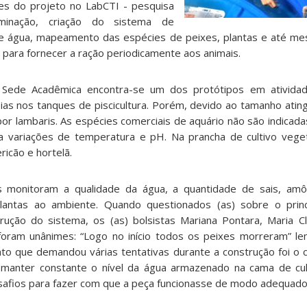
es do projeto no LabCTI - pesquisa
minação, criação do sistema de
 água, mapeamento das espécies de peixes, plantas e até me
para fornecer a ração periodicamente aos animais.
Sede Acadêmica encontra-se um dos protótipos em atividad
lápias nos tanques de piscicultura. Porém, devido ao tamanho atin
a por lambaris. As espécies comerciais de aquário não são indicada
a variações de temperatura e pH. Na prancha de cultivo vege
ricão e hortelã.
s monitoram a qualidade da água, a quantidade de sais, amôn
lantas ao ambiente. Quando questionados (as) sobre o princ
ução do sistema, os (as) bolsistas Mariana Pontara, Maria Cl
foram unânimes: “Logo no início todos os peixes morreram” 
nto que demandou várias tentativas durante a construção foi 
 manter constante o nível da água armazenado na cama de cul
esafios para fazer com que a peça funcionasse de modo adequado