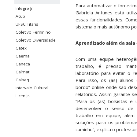
Para automatizar o fornecime
Integre Jr
Gabriela Antunes está util
Acub
essas funcionalidades. Co
UFSC Titans
sistema o mais autônomo pos
Coletivo Feminino
Coletivo Diversidade
Aprendizado além da sala
Catex
Caema
Com uma equipe heterogên
Caneca
trabalho, é preciso man
Calmat
laboratório para evitar o r
Calbeq
Para isso, os (as) alunos
bordo” online onde são desc
Intervalo Cultural
relatórios. Assim garante-se
Licen Jr.
“Para os (as) bolsistas é
desenvolver o senso de o
trabalho em equipe, além d
soluções para os problema
caminho”, explica o professo