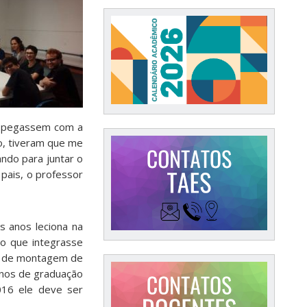
 o pegassem com a
o, tiveram que me
ando para juntar o
 pais, o professor
s anos leciona na
co que integrasse
to de montagem de
unos de graduação
016 ele deve ser