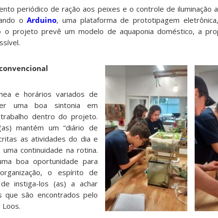
nto periódico de ração aos peixes e o controle de iluminação arti
izando o
Arduino
, uma plataforma de prototipagem eletrônica
mo o projeto prevê um modelo de aquaponia doméstico, a pro
sível.
 convencional
ea e horários variados de
ter uma boa sintonia em
etrabalho dentro do projeto.
 (as) mantém um “diário de
ritas as atividades do dia e
 uma continuidade na rotina.
 uma boa oportunidade para
rganização, o espírito de
e instiga-los (as) a achar
s que são encontrados pelo
r Loos.