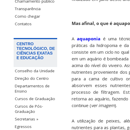
Chamamento público
Transparência
Como chegar
Mas afinal, o que é aquap
Contatos
A
aquaponia
é uma técnic
CENTRO
práticas da hidroponia e da 
TECNOLÓGICO, DE
consiste em um ciclo no qual 
CIÊNCIAS EXATAS
E EDUCAÇÃO
em um aquário é bombeada 
acima do nível do viveiro. A
Conselho da Unidade
nutrientes proveniente dos 
para a cama de cultivo o
Direção do Centro
absorvem esses nutrient
Departamentos de
Ensino
processo de filtragem. Est
retorna ao aquário, fazendo 
Cursos de Graduação
continue (
ver imagem
).
Cursos de Pós-
Graduação
Secretarias »
A utilização de peixes, al
Egressos
nutrientes para as plantas,