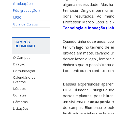
Graduação »
alguma necessidade. Mas há 
teimosia. Dirigida para uma 
Pós-graduação »
bons resultados. Ao me
UFSC
Professor Marcio Loos e a
Guia de Cursos
Tecnologia e Inovação (Lab
Quando tinha doze anos, Loo
CAMPUS
BLUMENAU
ter um lago no terreno de 
enxada em mãos, cavando um b
O Campus
deixar fazer o lago”, lembra 
Direção
dinheiro que o possibilitari
Loos entrou em contato com o
Comunicação
Calendário de
Eventos
Dessas experiências aparen
Núcleos
UFSC Blumenau, surgiu a ide
Comitês
peixes e plantas, possibili
um sistema de
aquaponia
m
Câmaras
do campus Blumenau e bols
Licitações
finalizado em julho deste ano