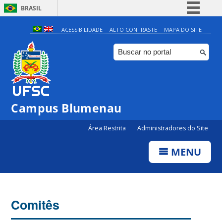
BRASIL
Simplifique!
ACESSIBILIDADE
ALTO CONTRASTE
MAPA DO SITE
Comunica BR
Participe
Acesso à informação
Legislação
Campus Blumenau
Canais
Área Restrita
Administradores do Site
MENU
Comitês