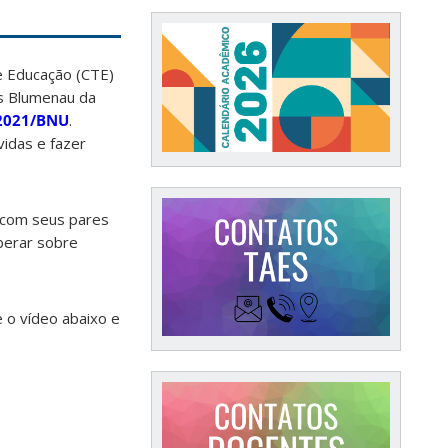
 e Educação (CTE)
 Blumenau da
/2021/BNU
.
vidas e fazer
r com seus pares
berar sobre
 o vídeo abaixo e