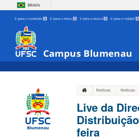
BRASIL
Ir para o conteúdo
1
Ir para o menu
2
Ir para a busca
3
Ir para o rodapé
4
Campus Blumenau
Notícias
Notícias
Live da Dir
Distribuiçã
feira