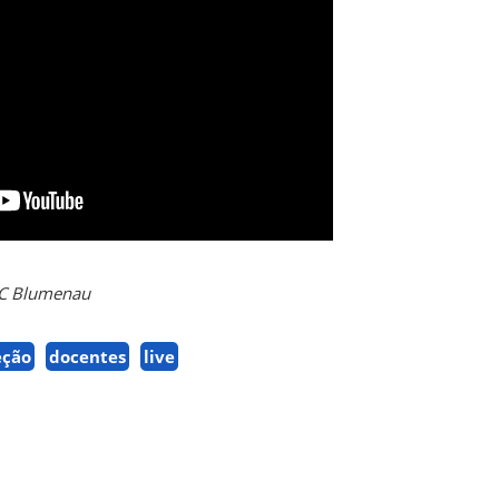
SC Blumenau
eção
docentes
live