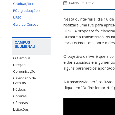
14/09/2021 16:12
Graduação »
Pós-graduação »
UFSC
Nesta quinta-feira, dia 16 d
Guia de Cursos
realizará uma live para apre
UFSC. A proposta foi elabor
Durante a transmissão, os in
esclarecimentos sobre o des
CAMPUS
BLUMENAU
O objetivo da live é que a c
O Campus
e dar subsídios e argumento
Direção
alguns parâmetros apontado
Comunicação
Calendário de
A transmissão será realizada
Eventos
clique em “Definir lembrete” p
Núcleos
Comitês
Câmaras
Licitações