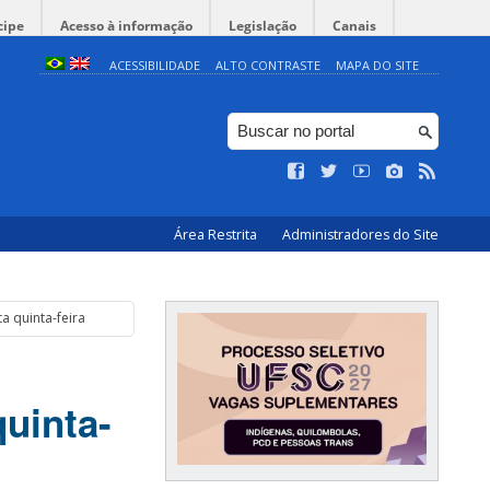
cipe
Acesso à informação
Legislação
Canais
ACESSIBILIDADE
ALTO CONTRASTE
MAPA DO SITE
Área Restrita
Administradores do Site
a quinta-feira
uinta-