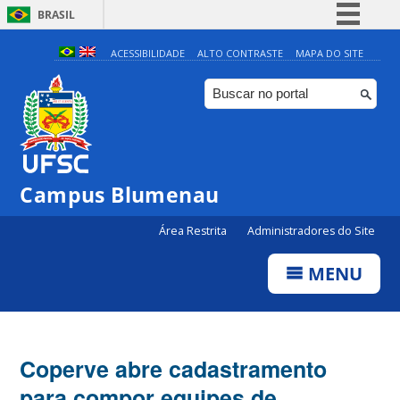
BRASIL
Simplifique!
ACESSIBILIDADE
ALTO CONTRASTE
MAPA DO SITE
Comunica BR
Participe
Acesso à informação
Legislação
Campus Blumenau
Canais
Área Restrita
Administradores do Site
MENU
Coperve abre cadastramento
para compor equipes de