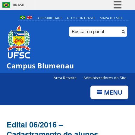
BRASIL
Simplifique!
ACESSIBILIDADE
ALTO CONTRASTE
MAPA DO SITE
Comunica BR
Participe
Acesso à informação
Legislação
Campus Blumenau
Canais
Área Restrita
Administradores do Site
MENU
Edital 06/2016 –
Cadastramento de alunos