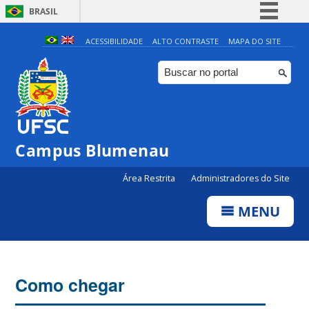
BRASIL
Simplifique!
ACESSIBILIDADE
ALTO CONTRASTE
MAPA DO SITE
Comunica BR
Participe
Acesso à informação
Legislação
Campus Blumenau
Canais
Área Restrita
Administradores do Site
MENU
Como chegar