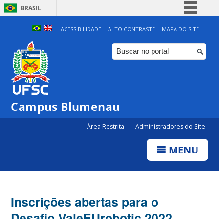
BRASIL
Simplifique!
ACESSIBILIDADE
ALTO CONTRASTE
MAPA DO SITE
Comunica BR
Participe
Acesso à informação
Legislação
Campus Blumenau
Canais
Área Restrita
Administradores do Site
MENU
Inscrições abertas para o
Desafio ValeEUrobotic 2022