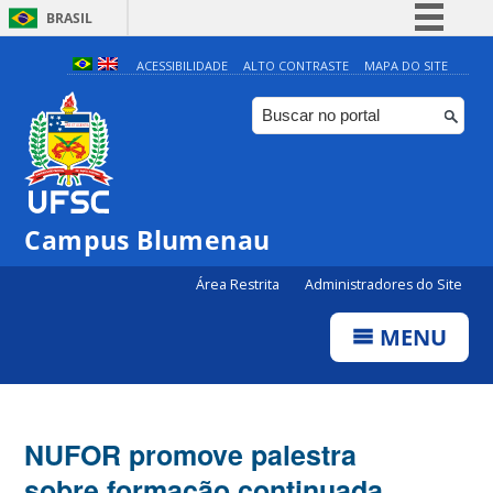
BRASIL
Simplifique!
ACESSIBILIDADE
ALTO CONTRASTE
MAPA DO SITE
Comunica BR
Participe
Acesso à informação
Legislação
Campus Blumenau
Canais
Área Restrita
Administradores do Site
MENU
NUFOR promove palestra
sobre formação continuada