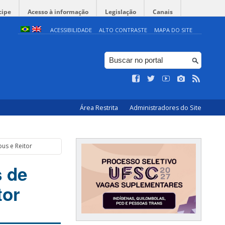
cipe
Acesso à informação
Legislação
Canais
ACESSIBILIDADE
ALTO CONTRASTE
MAPA DO SITE
Área Restrita
Administradores do Site
us e Reitor
s de
tor