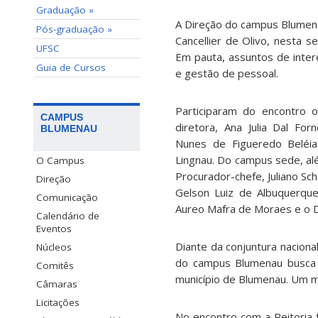
Graduação »
A Direção do campus Blumena
Pós-graduação »
Cancellier de Olivo, nesta se
UFSC
Em pauta, assuntos de inte
Guia de Cursos
e gestão de pessoal.
Participaram do encontro o
CAMPUS
diretora, Ana Julia Dal Forn
BLUMENAU
Nunes de Figueredo Beléia
Lingnau. Do campus sede, al
O Campus
Procurador-chefe, Juliano Sch
Direção
Gelson Luiz de Albuquerque
Comunicação
Aureo Mafra de Moraes e o Di
Calendário de
Eventos
Diante da conjuntura naciona
Núcleos
do campus Blumenau busca a
Comitês
município de Blumenau. Um 
Câmaras
Licitações
No encontro com a Reitoria f