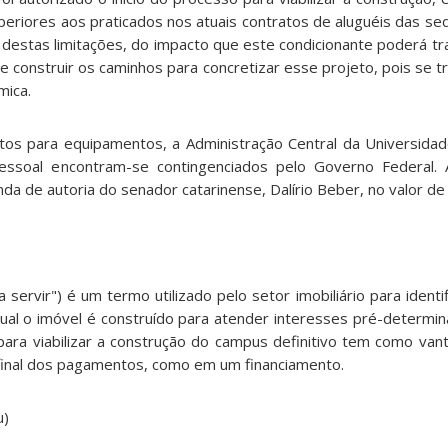
eriores aos praticados nos atuais contratos de aluguéis das sed
destas limitações, do impacto que este condicionante poderá tr
e construir os caminhos para concretizar esse projeto, pois se 
mica.
tos para equipamentos, a Administração Central da Universida
essoal encontram-se contingenciados pelo Governo Federal. 
nda de autoria do senador catarinense, Dalírio Beber, no valor d
 servir") é um termo utilizado pelo setor imobiliário para identi
ual o imóvel é construído para atender interesses pré-determina
ara viabilizar a construção do campus definitivo tem como va
final dos pagamentos, como em um financiamento.
u)