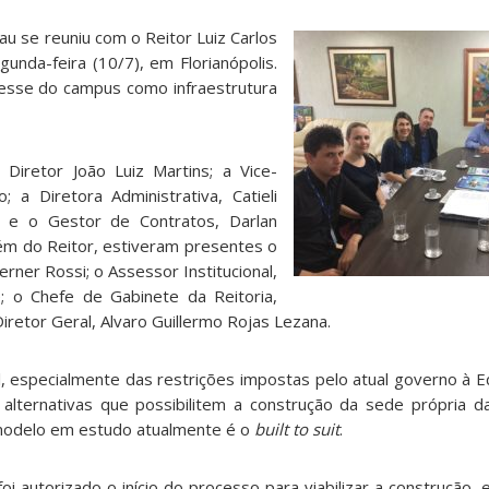
u se reuniu com o Reitor Luiz Carlos
gunda-feira (10/7), em Florianópolis.
resse do campus como infraestrutura
 Diretor João Luiz Martins; a Vice-
o; a Diretora Administrativa, Catieli
 e o Gestor de Contratos, Darlan
ém do Reitor, estiveram presentes o
erner Rossi; o Assessor Institucional,
; o Chefe de Gabinete da Reitoria,
retor Geral, Alvaro Guillermo Rojas Lezana.
l, especialmente das restrições impostas pelo atual governo à E
lternativas que possibilitem a construção da sede própria d
modelo em estudo atualmente é o
built to suit
.
oi autorizado o início do processo para viabilizar a construção,