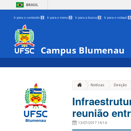
BRASIL
Ir para o conteúdo
1
Ir para o menu
2
Ir para a busca
3
Ir para o rodapé
4
Campus Blumenau
Notícias
Direção
Infraestrutu
reunião ent
13/07/2017 16:14