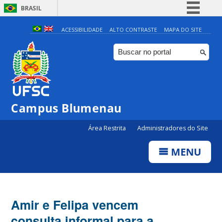
BRASIL
Simplifique!
ACESSIBILIDADE
ALTO CONTRASTE
MAPA DO SITE
Comunica BR
Participe
Acesso à informação
Legislação
Campus Blumenau
Canais
Área Restrita
Administradores do Site
MENU
Amir e Felipa vencem
consulta informal para a