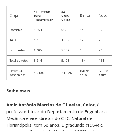
41 – Mudar
52 –
Chapa
para
UFSC
Brancos
Nulos
Transformar
Unida
Docentes
1.254
512
14
35
TAEs
555
1.319
17
26
Estudantes
6.405
3.362
103
90
Total de votos
8.214
5.193
134
151
Percentual
Não se
Não se
55,40%
44,60%
ponderado*
aplica
aplica
Saiba mais
Amir Antônio Martins de Oliveira Júnior
, é
professor titular do Departamento de Engenharia
Mecânica e vice-diretor do CTC. Natural de
Florianópolis, tem 58 anos. É graduado (1984) e