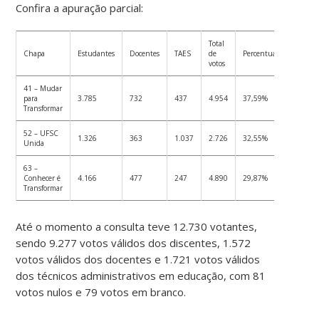
Confira a apuração parcial:
Total
Chapa
Estudantes
Docentes
TAES
de
Percentual
votos
41 – Mudar
para
3.785
732
437
4.954
37,59%
Transformar
52 – UFSC
1.326
363
1.037
2.726
32,55%
Unida
63 –
Conhecer é
4.166
477
247
4.890
29,87%
Transformar
Até o momento a consulta teve 12.730 votantes,
sendo 9.277 votos válidos dos discentes, 1.572
votos válidos dos docentes e 1.721 votos válidos
dos técnicos administrativos em educação, com 81
votos nulos e 79 votos em branco.