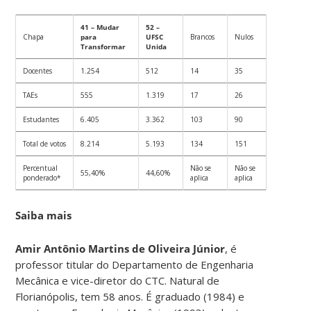
41 – Mudar
52 –
Chapa
para
UFSC
Brancos
Nulos
Transformar
Unida
Docentes
1.254
512
14
35
TAEs
555
1.319
17
26
Estudantes
6.405
3.362
103
90
Total de votos
8.214
5.193
134
151
Percentual
Não se
Não se
55,40%
44,60%
ponderado*
aplica
aplica
Saiba mais
Amir Antônio Martins de Oliveira Júnior
, é
professor titular do Departamento de Engenharia
Mecânica e vice-diretor do CTC. Natural de
Florianópolis, tem 58 anos. É graduado (1984) e