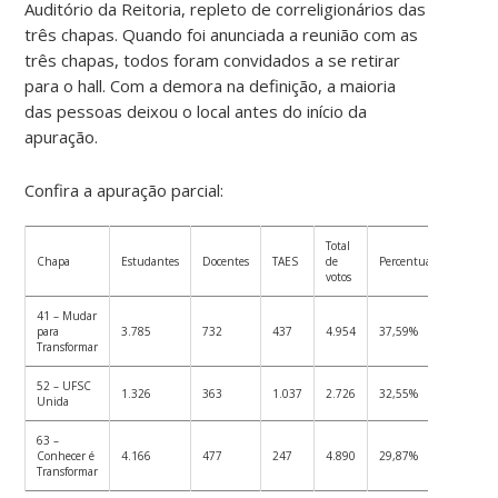
Auditório da Reitoria, repleto de correligionários das
três chapas. Quando foi anunciada a reunião com as
três chapas, todos foram convidados a se retirar
para o hall. Com a demora na definição, a maioria
das pessoas deixou o local antes do início da
apuração.
Confira a apuração parcial:
Total
Chapa
Estudantes
Docentes
TAES
de
Percentual
votos
41 – Mudar
para
3.785
732
437
4.954
37,59%
Transformar
52 – UFSC
1.326
363
1.037
2.726
32,55%
Unida
63 –
Conhecer é
4.166
477
247
4.890
29,87%
Transformar