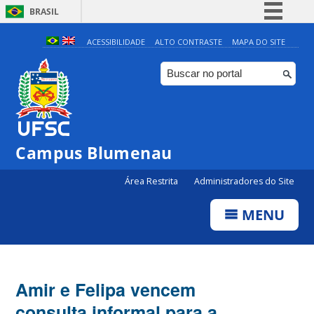
BRASIL
Simplifique!
ACESSIBILIDADE
ALTO CONTRASTE
MAPA DO SITE
Comunica BR
Participe
Acesso à informação
Legislação
Campus Blumenau
Canais
Área Restrita
Administradores do Site
MENU
Amir e Felipa vencem
consulta informal para a