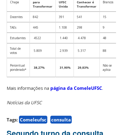
Chapa
para
UFSC
Conhecer é
Brancos
Nulos
Transformar
Unida
Transformar
Docentes
842
391
541
15
15
TAEs
445
1.108
298
9
25
Estudantes
4522
1.440
4.478
48
66
Total de
5.809
2.939
5.317
88
90
votos
Não
Percentual
Não se
38,27%
31,90%
29,83%
se
ponderado*
aplica
aplica
Mais informações na
página da ComeleUFSC
.
Notícias da UFSC
Tags:
Comeleufsc
consulta
Segundo turno da consulta