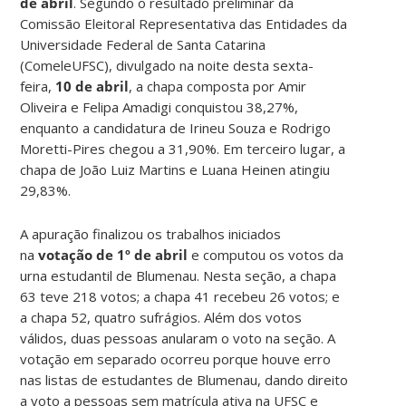
de abril
. Segundo o resultado preliminar da
Comissão Eleitoral Representativa das Entidades da
Universidade Federal de Santa Catarina
(ComeleUFSC), divulgado na noite desta sexta-
feira,
10 de abril
, a chapa composta por Amir
Oliveira e Felipa Amadigi conquistou 38,27%,
enquanto a candidatura de Irineu Souza e Rodrigo
Moretti-Pires chegou a 31,90%. Em terceiro lugar, a
chapa de João Luiz Martins e Luana Heinen atingiu
29,83%.
A apuração finalizou os trabalhos iniciados
na
votação de
1º de abril
e computou os votos da
urna estudantil de Blumenau. Nesta seção, a chapa
63 teve 218 votos; a chapa 41 recebeu 26 votos; e
a chapa 52, quatro sufrágios. Além dos votos
válidos, duas pessoas anularam o voto na seção. A
votação em separado ocorreu porque houve erro
nas listas de estudantes de Blumenau, dando direito
a voto a pessoas sem matrícula ativa na UFSC e