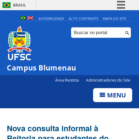
BRASIL
Simplifique!
ACESSIBILIDADE
ALTO CONTRASTE
MAPA DO SITE
Comunica BR
Participe
Acesso à informação
Legislação
Campus Blumenau
Canais
Área Restrita
Administradores do Site
MENU
Nova consulta informal à
Reitoria para estudantes do