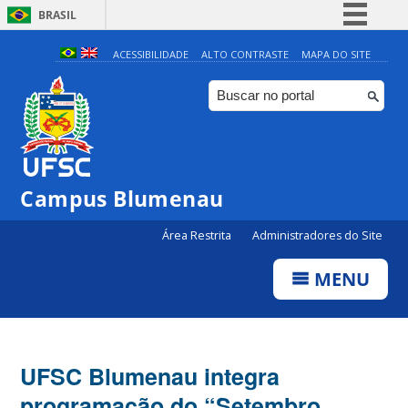
BRASIL
Simplifique!
ACESSIBILIDADE
ALTO CONTRASTE
MAPA DO SITE
Comunica BR
Participe
Acesso à informação
Legislação
Campus Blumenau
Canais
Área Restrita
Administradores do Site
MENU
UFSC Blumenau integra
programação do “Setembro