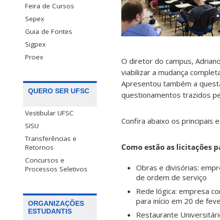
Feira de Cursos
Sepex
Guia de Fontes
Sigpex
Proex
O diretor do campus, Adrian
viabilizar a mudança completa
Apresentou também a questão
QUERO SER UFSC
questionamentos trazidos p
Vestibular UFSC
Confira abaixo os principais 
SISU
Transferências e
Como estão as licitações 
Retornos
Concursos e
Obras e divisórias: emp
Processos Seletivos
de ordem de serviço
Rede lógica: empresa co
para início em 20 de fev
ORGANIZAÇÕES
ESTUDANTIS
Restaurante Universitári