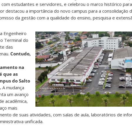
u com estudantes e servidores, e celebrou o marco histórico par
tor destacou a importância do novo campus para a consolidação d
omisso da gestão com a qualidade do ensino, pesquisa e extensã
ua Engenheiro
o Terminal do
rte das
enau.
Contudo,
namento na
é que as
mpus do Salto
.
A mudança
nta um avanço
ade acadêmica,
aço mais
nto de suas atividades, com salas de aula, laboratórios de info
inistrativa unificada.