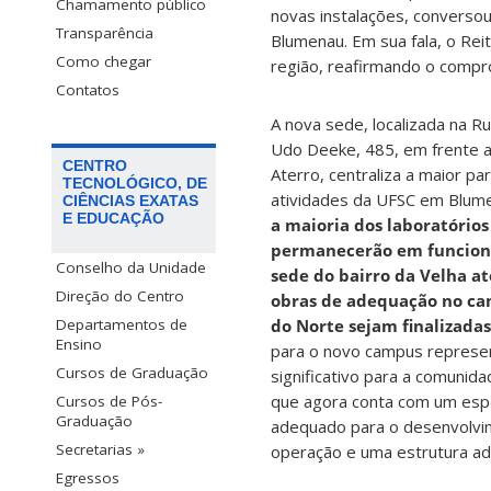
Chamamento público
novas instalações, converso
Transparência
Blumenau. Em sua fala, o Rei
Como chegar
região, reafirmando o compr
Contatos
A nova sede, localizada na R
Udo Deeke, 485, em frente a
CENTRO
Aterro, centraliza a maior pa
TECNOLÓGICO, DE
atividades da UFSC em Blum
CIÊNCIAS EXATAS
E EDUCAÇÃO
a maioria dos laboratórios
permanecerão em funcio
Conselho da Unidade
sede do bairro da Velha at
Direção do Centro
obras de adequação no ca
do Norte sejam finalizadas
Departamentos de
Ensino
para o novo campus represe
Cursos de Graduação
significativo para a comunid
que agora conta com um esp
Cursos de Pós-
Graduação
adequado para o desenvolvime
Secretarias »
operação e uma estrutura adm
Egressos