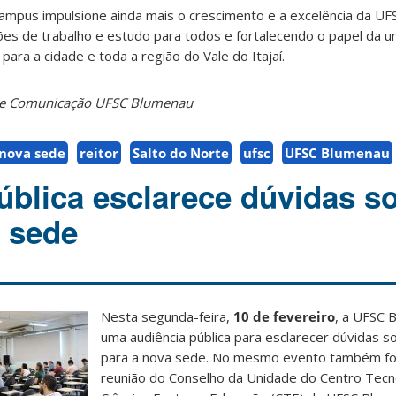
campus impulsione ainda mais o crescimento e a excelência da U
es de trabalho e estudo para todos e fortalecendo o papel da 
ara a cidade e toda a região do Vale do Itajaí.
o de Comunicação UFSC Blumenau
nova sede
reitor
Salto do Norte
ufsc
UFSC Blumenau
ública esclarece dúvidas s
 sede
Nesta segunda-feira,
10 de fevereiro
, a UFSC 
uma audiência pública para esclarecer dúvidas 
para a nova sede. No mesmo evento também foi 
reunião do Conselho da Unidade do Centro Tecn