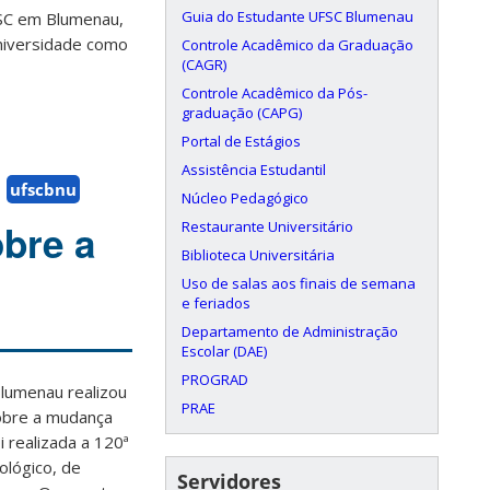
Guia do Estudante UFSC Blumenau
FSC em Blumenau,
universidade como
Controle Acadêmico da Graduação
(CAGR)
Controle Acadêmico da Pós-
graduação (CAPG)
Portal de Estágios
Assistência Estudantil
ufscbnu
Núcleo Pedagógico
obre a
Restaurante Universitário
Biblioteca Universitária
Uso de salas aos finais de semana
e feriados
Departamento de Administração
Escolar (DAE)
PROGRAD
Blumenau realizou
PRAE
sobre a mudança
realizada a 120ª
ológico, de
Servidores