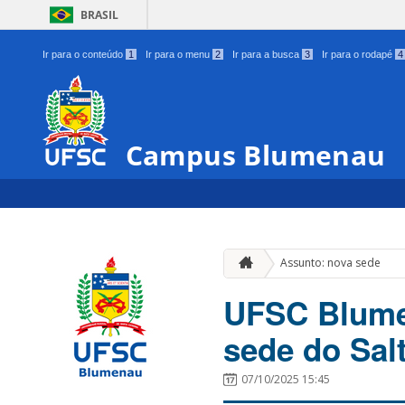
BRASIL
Ir para o conteúdo
1
Ir para o menu
2
Ir para a busca
3
Ir para o rodapé
4
Campus Blumenau
Assunto: nova sede
UFSC Blumen
sede do Sal
07/10/2025 15:45