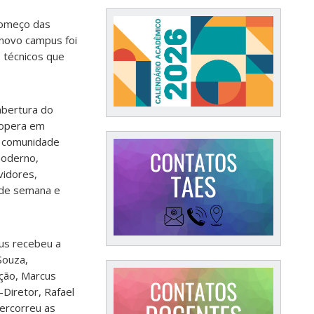
começo das
 novo campus foi
 técnicos que
abertura do
 opera em
a comunidade
moderno,
vidores,
s de semana e
pus recebeu a
Souza,
ção, Marcus
-Diretor, Rafael
percorreu as