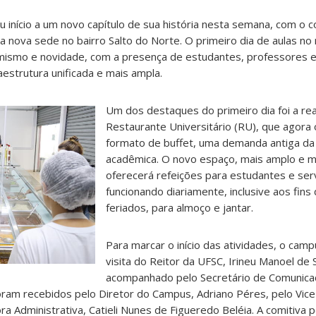
início a um novo capítulo de sua história nesta semana, com o 
 nova sede no bairro Salto do Norte. O primeiro dia de aulas no
mismo e novidade, com a presença de estudantes, professores e
estrutura unificada e mais ampla.
Um dos destaques do primeiro dia foi a re
Restaurante Universitário (RU), que agora
formato de buffet, uma demanda antiga d
acadêmica. O novo espaço, mais amplo e 
oferecerá refeições para estudantes e ser
funcionando diariamente, inclusive aos fin
feriados, para almoço e jantar.
Para marcar o início das atividades, o cam
visita do Reitor da UFSC, Irineu Manoel de 
acompanhado pelo Secretário de Comunica
foram recebidos pelo Diretor do Campus, Adriano Péres, pelo Vice
ra Administrativa, Catieli Nunes de Figueredo Beléia. A comitiva 