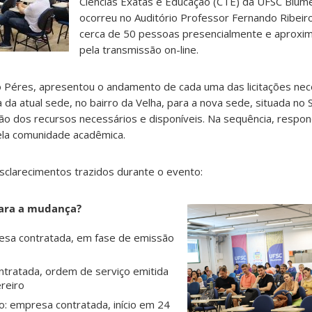
Ciências Exatas e Educação (CTE) da UFSC Blum
ocorreu no Auditório Professor Fernando Ribeiro 
cerca de 50 pessoas presencialmente e aprox
pela transmissão on-line.
o Péres, apresentou o andamento de cada uma das licitações nec
 da atual sede, no bairro da Velha, para a nova sede, situada no 
 dos recursos necessários e disponíveis. Na sequência, respo
ela comunidade acadêmica.
esclarecimentos trazidos durante o evento:
para a mudança?
resa contratada, em fase de emissão
ntratada, ordem de serviço emitida
ereiro
o: empresa contratada, início em 24