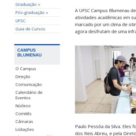
Graduação »
A UFSC Campus Blumenau deu 
Pós-graduação »
atividades acadêmicas em sua
UFSC
marcado por um clima de oti
Guia de Cursos
agora desfrutam de uma infra
CAMPUS
BLUMENAU
O Campus
Direção
Comunicação
Calendário de
Eventos
Núcleos
Comitês
Câmaras
Paulo Pessôa da Silva. Eles 
Licitações
dos Reis Abreu, e pela Direto