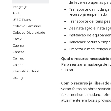
de fevereiro apenas par
Integre Jr
Transporte da mudança 
Acub
recurso já empenhado
UFSC Titans
Transporte de itens pesa
Coletivo Feminino
Desinstalação e instala
Coletivo Diversidade
Instalação de equipamen
Catex
Bancadas: recurso empe
Caema
Limpeza e manutenção de
Caneca
Calmat
Qual o recurso necessário
Para realizar a mudança de 
Calbeq
500 mil.
Intervalo Cultural
Licen Jr.
Com o recurso já liberado 
Serão feitas as obras/divisór
fazer nenhuma mudança efeti
atualmente em locais provisó