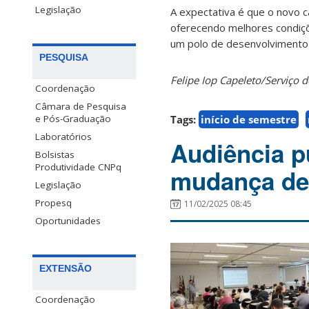
Legislação
A expectativa é que o novo 
oferecendo melhores condiçõ
um polo de desenvolvimento p
PESQUISA
Felipe Iop Capeleto/Serviç
Coordenação
Câmara de Pesquisa
Tags:
início de semestre
e Pós-Graduação
Laboratórios
Audiência p
Bolsistas
Produtividade CNPq
mudança de
Legislação
Propesq
11/02/2025 08:45
Oportunidades
EXTENSÃO
Coordenação