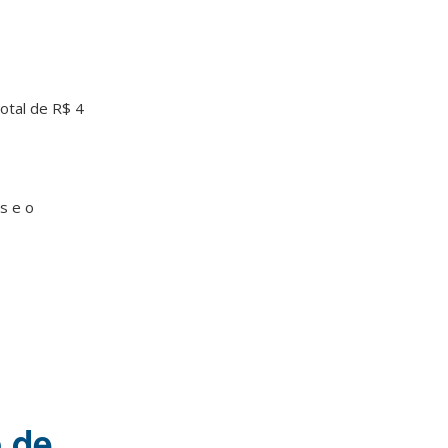
otal de R$ 4
s e o
o de